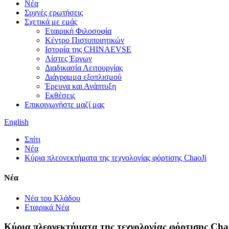
Νέα
Συχνές ερωτήσεις
Σχετικά με εμάς
Εταιρική Φιλοσοφία
Κέντρο Πιστοποιητικών
Ιστορία της CHINAEVSE
Λίστες Έργων
Διαδικασία Λειτουργίας
Διάγραμμα εξοπλισμού
Έρευνα και Ανάπτυξη
Εκθέσεις
Επικοινωνήστε μαζί μας
English
Σπίτι
Νέα
Κύρια πλεονεκτήματα της τεχνολογίας φόρτισης ChaoJi
Νέα
Νέα του Κλάδου
Εταιρικά Νέα
Κύρια πλεονεκτήματα της τεχνολογίας φόρτισης Cha