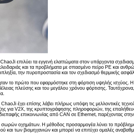
ChaoJi επιλύει τα εγγενή ελαττώματα στον υπάρχοντα σχεδια
κλειδαριάς και τα προβλήματα με σπασμένο πείρο PE και ανθρώ
πληξία, την πυροπροστασία και τον σχεδιασμό θερμικής ασφάλει
ταν το πρώτο που εφαρμόστηκε στη φόρτιση υψηλής ισχύος. Η μ
έλειας πλεύσης και του μεγάλου χρόνου φόρτισης. Ταυτόχρονα, 
α.
ς ChaoJi έχει επίσης λάβει πλήρως υπόψη τις μελλοντικές τεχν
ιξης για V2X, της κρυπτογράφησης πληροφοριών, της επαλήθευ
ς διεπαφής επικοινωνίας από CAN σε Ethernet, παρέχοντας στη
τα σωρών οχημάτων. Η μέθοδος προσαρμογέα λύνει το πρόβλημα
ύ και των βιομηχανιών και μπορεί να επιτύχει ομαλές αναβαθμί