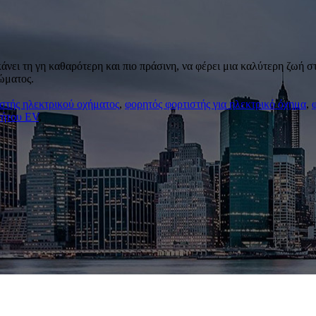
νει τη γη καθαρότερη και πιο πράσινη, να φέρει μια καλύτερη ζωή 
ώματος.
στής ηλεκτρικού οχήματος
,
φορητός φορτιστής για ηλεκτρικό όχημα
,
νήτου EV
,