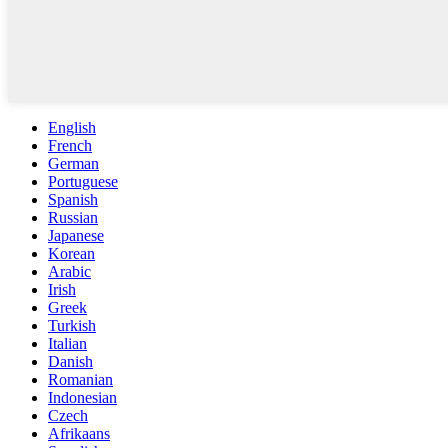
English
French
German
Portuguese
Spanish
Russian
Japanese
Korean
Arabic
Irish
Greek
Turkish
Italian
Danish
Romanian
Indonesian
Czech
Afrikaans