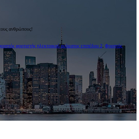
στους ανθρώπους!
φορητός φορτιστής ηλεκτρικού ρεύματος επιπέδου 2
,
Φορητός