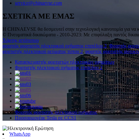
service@chinaevse.com
ΣΧΕΤΙΚΑ ΜΕ ΕΜΑΣ
Η CHINAEVSE θα δεσμευτεί στην τεχνολογική καινοτομία για να κά
© Πνευματικά δικαιώματα - 2010-2023: Με επιφύλαξη παντός δικαι
Χάρτης ιστότοπου
φορητός φορτιστής ηλεκτρικού οχήματος επιπέδου 2
,
Φορητός φορτι
φορτιστής ηλεκτρικού ρεύματος τύπου 2
,
φορητός φορτιστής αυτοκι
Κατασκευαστής φορτιστών ηλεκτρικών οχημάτων
Φορτιστής ηλεκτρικού οχήματος επιπέδου 2
Φορητός φορτιστής ηλεκτρικού οχήματος
Προσαρμογέας Tesla σε CCS1
WhatsApp