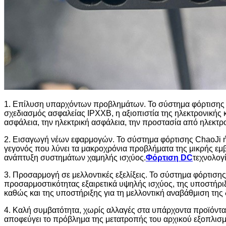
1. Επίλυση υπαρχόντων προβλημάτων. Το σύστημα φόρτισης 
σχεδιασμός ασφαλείας IPXXB, η αξιοπιστία της ηλεκτρονικής 
ασφάλεια, την ηλεκτρική ασφάλεια, την προστασία από ηλεκτρο
2. Εισαγωγή νέων εφαρμογών. Το σύστημα φόρτισης ChaoJi ή
γεγονός που λύνει τα μακροχρόνια προβλήματα της μικρής εμβ
ανάπτυξη συστημάτων χαμηλής ισχύος.
Φόρτιση DC
τεχνολογί
3. Προσαρμογή σε μελλοντικές εξελίξεις. Το σύστημα φόρτιση
προσαρμοστικότητας εξαιρετικά υψηλής ισχύος, της υποστήρ
καθώς και της υποστήριξης για τη μελλοντική αναβάθμιση τη
4. Καλή συμβατότητα, χωρίς αλλαγές στα υπάρχοντα προϊόν
αποφεύγει το πρόβλημα της μετατροπής του αρχικού εξοπλισμο