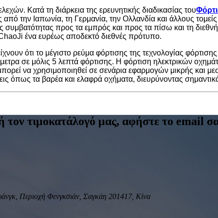
εχών. Κατά τη διάρκεια της ερευνητικής διαδικασίας του
Φόρτι
πό την Ιαπωνία, τη Γερμανία, την Ολλανδία και άλλους τομείς
ις συμβατότητας προς τα εμπρός και προς τα πίσω και τη διεθ
 ChaoJi ένα ευρέως αποδεκτό διεθνές πρότυπο.
νουν ότι το μέγιστο ρεύμα φόρτισης της τεχνολογίας φόρτισης 
όμετρα σε μόλις 5 λεπτά φόρτισης. Η φόρτιση ηλεκτρικών οχημάτ
πορεί να χρησιμοποιηθεί σε σενάρια εφαρμογών μικρής και μεσ
ις όπως τα βαρέα και ελαφρά οχήματα, διευρύνοντας σημαντικ
ή τον τιμοκατάλογό μας, αφήστε το email σα
υάνγκ, Περιοχή Φενγκσιάν, Σαγκάη 201417, Κίνα