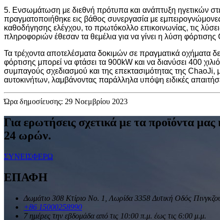
5. Ενσωμάτωση με διεθνή πρότυπα και ανάπτυξη ηγετικών στελ
πραγματοποιήθηκε εις βάθος συνεργασία με εμπειρογνώμονες α
καθοδήγησης ελέγχου, το πρωτόκολλο επικοινωνίας, τις λύσε
πληροφοριών έθεσαν τα θεμέλια για να γίνει η λύση φόρτισης
Τα τρέχοντα αποτελέσματα δοκιμών σε πραγματικά οχήματα δείχ
φόρτισης μπορεί να φτάσει τα 900kW και να διανύσει 400 χιλι
συμπαγούς σχεδιασμού και της επεκτασιμότητας της ChaoJi, μ
αυτοκινήτων, λαμβάνοντας παράλληλα υπόψη ειδικές απαιτήσε
Ώρα δημοσίευσης: 29 Νοεμβρίου 2023
Για ερωτήσεις σχετικά με τα προϊόντα μας 
24 ωρών.
ΣΥΝΕΙΣΦΕΡΩ
ΕΠΑΦΗ
Δωμάτιο 308 Κτίριο Νο. 1, Λωρίδα 3358 Δυτική Οδός Πινγκζο
+86 15000258990
7 ημέρες την εβδομάδα από τις 10:00 π.μ. έως τις 6:00 μ.μ.