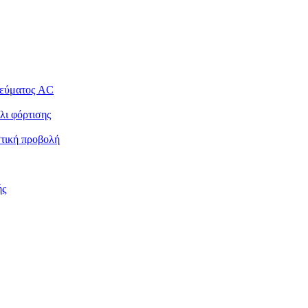
ρεύματος AC
λι φόρτισης
στική προβολή
ής