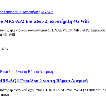
ου MRS-AP2 Επιπέδου 2, υποστήριξη 4G Wifi
τιστής ηλεκτρικού αυτοκινήτου CHINAEVSE™️MRS-AP2 Επιπέδου
η 4G Wifi
Α 40Α
MRS-AQ2 Επιπέδου 2 για τη Βόρεια Αμερική
τιστής ηλεκτρικού οχήματος CHINAEVSE™️MRS-AQ2 Επιπέδου 2 γ
μερική