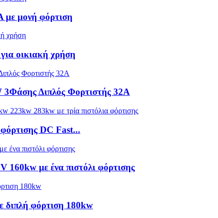
 με μονή φόρτιση
για οικιακή χρήση
 3Φάσης Διπλός Φορτιστής 32A
όρτισης DC Fast...
V 160kw με ένα πιστόλι φόρτισης
ε διπλή φόρτιση 180kw