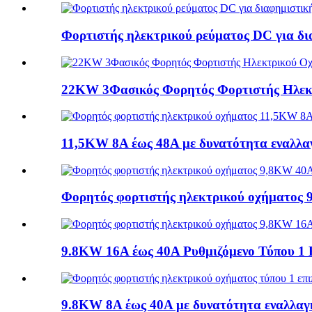
Φορτιστής ηλεκτρικού ρεύματος DC για δ
22KW 3Φασικός Φορητός Φορτιστής Ηλεκτ
11,5KW 8A έως 48A με δυνατότητα εναλλαγ
Φορητός φορτιστής ηλεκτρικού οχήματος 
9.8KW 16A έως 40A Ρυθμιζόμενο Τύπου 1 Ε
9.8KW 8A έως 40A με δυνατότητα εναλλαγή