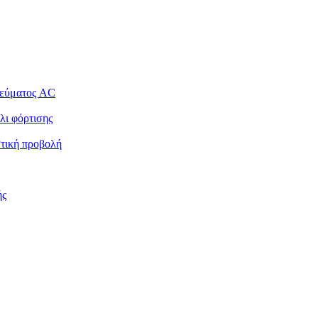
ρεύματος AC
λι φόρτισης
στική προβολή
ής