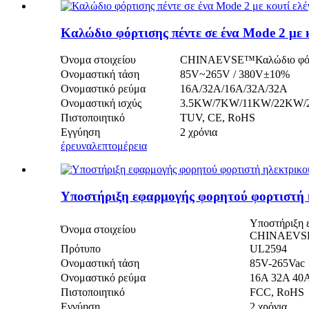
Καλώδιο φόρτισης πέντε σε ένα Mode 2 με 
Όνομα στοιχείου
CHINAEVSE™️Καλώδιο φόρτι
Ονομαστική τάση
85V~265V / 380V±10%
Ονομαστικό ρεύμα
16Α/32Α/16Α/32Α/32Α
Ονομαστική ισχύς
3.5KW/7KW/11KW/22KW
Πιστοποιητικό
TUV, CE, RoHS
Εγγύηση
2 χρόνια
έρευνα
λεπτομέρεια
Υποστήριξη εφαρμογής φορητού φορτιστή
Υποστήριξη 
Όνομα στοιχείου
CHINAEVSE
Πρότυπο
UL2594
Ονομαστική τάση
85V-265Vac
Ονομαστικό ρεύμα
16Α 32Α 40
Πιστοποιητικό
FCC, RoHS
Εγγύηση
2 χρόνια