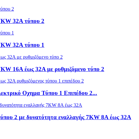
 7KW 32A τύπου 2
 7KW 32A τύπου 1
7KW 16A έως 32A με ρυθμιζόμενο τύπο 2
κτρικό Οχημα Τύπου 1 Επιπέδου 2...
τύπου 2 με δυνατότητα εναλλαγής 7KW 8A έως 32A