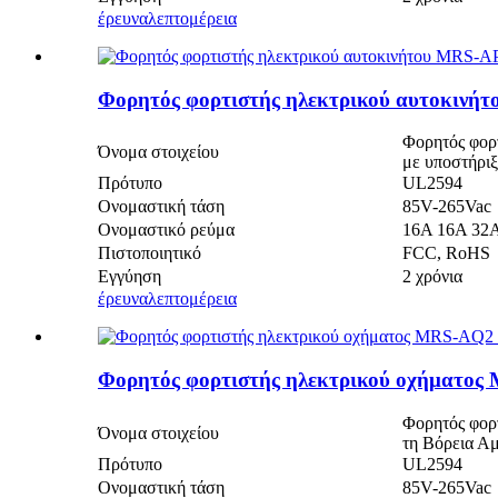
έρευνα
λεπτομέρεια
Φορητός φορτιστής ηλεκτρικού αυτοκινήτ
Φορητός φορ
Όνομα στοιχείου
με υποστήριξ
Πρότυπο
UL2594
Ονομαστική τάση
85V-265Vac
Ονομαστικό ρεύμα
16Α 16Α 32
Πιστοποιητικό
FCC, RoHS
Εγγύηση
2 χρόνια
έρευνα
λεπτομέρεια
Φορητός φορτιστής ηλεκτρικού οχήματος 
Φορητός φορ
Όνομα στοιχείου
τη Βόρεια Α
Πρότυπο
UL2594
Ονομαστική τάση
85V-265Vac