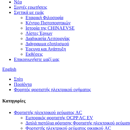
Νέα
Συχνές ερωτήσεις
Σχετικά με εμάς
Εταιρική Φιλοσοφία
Κέντρο Πιστοποιητικών
Ιστορία της CHINAEVSE
Λίστες Έργων
Διαδικασία Λειτουργίας
Διάγραμμα εξοπλισμού
Έρευνα και Ανάπτυξη
Εκθέσεις
Επικοινωνήστε μαζί μας
English
Σπίτι
Προϊόντα
Φορητός φορτιστής ηλεκτρικού οχήματος
Κατηγορίες
Φορτιστής ηλεκτρικού ρεύματος AC
Εμπορικός φορτιστής OCPP AC EV
Διπλά πιστόλια φόρτισης Φορτιστής ηλεκτρικού ρεύμα
Φορτιστής ηλεκτρικού ρεύματος οικιακού AC