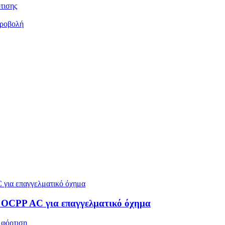
τισης
προβολή
 OCPP AC για επαγγελματικό όχημα