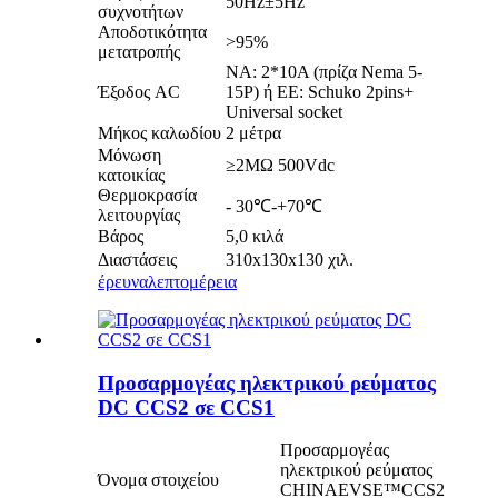
50Hz±5Hz
συχνοτήτων
Αποδοτικότητα
>95%
μετατροπής
NA: 2*10A (πρίζα Nema 5-
Έξοδος AC
15P) ή ΕΕ: Schuko 2pins+
Universal socket
Μήκος καλωδίου
2 μέτρα
Μόνωση
≥2MΩ 500Vdc
κατοικίας
Θερμοκρασία
- 30℃-+70℃
λειτουργίας
Βάρος
5,0 κιλά
Διαστάσεις
310x130x130 χιλ.
έρευνα
λεπτομέρεια
Προσαρμογέας ηλεκτρικού ρεύματος
DC CCS2 σε CCS1
Προσαρμογέας
ηλεκτρικού ρεύματος
Όνομα στοιχείου
CHINAEVSE™️CCS2