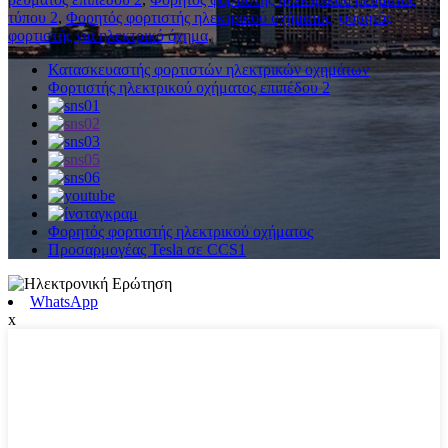
τύπου 2
,
Φορητός φορτιστής ηλεκτρικού οχήματος
,
φορητός
φορτιστής για ηλεκτρικό όχημα
,
Κατασκευαστής φορτιστών ηλεκτρικών οχημάτων
Φορτιστής ηλεκτρικού οχήματος επιπέδου 2
Φορητός φορτιστής ηλεκτρικού οχήματος
Προσαρμογέας Tesla σε CCS1
WhatsApp
x