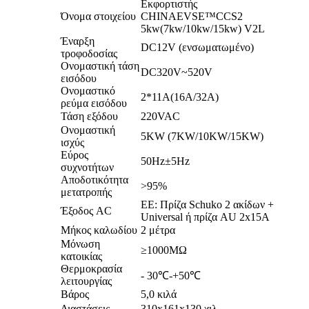
Εκφορτιστής
Όνομα στοιχείου
CHINAEVSE™️CCS2
5kw(7kw/10kw/15kw) V2L
Έναρξη
DC12V (ενσωματωμένο)
τροφοδοσίας
Ονομαστική τάση
DC320V~520V
εισόδου
Ονομαστικό
2*11A(16A/32A)
ρεύμα εισόδου
Τάση εξόδου
220VAC
Ονομαστική
5KW (7KW/10KW/15KW)
ισχύς
Εύρος
50Hz±5Hz
συχνοτήτων
Αποδοτικότητα
>95%
μετατροπής
ΕΕ: Πρίζα Schuko 2 ακίδων +
Έξοδος AC
Universal ή πρίζα AU 2x15A
Μήκος καλωδίου
2 μέτρα
Μόνωση
≥1000MΩ
κατοικίας
Θερμοκρασία
- 30℃-+50℃
λειτουργίας
Βάρος
5,0 κιλά
Διαστάσεις
310x161x130 χιλ.