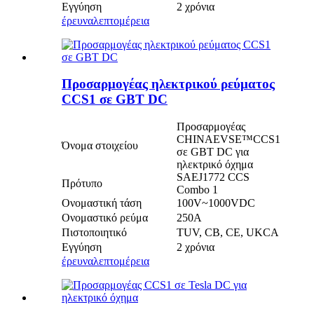
Εγγύηση
2 χρόνια
έρευνα
λεπτομέρεια
Προσαρμογέας ηλεκτρικού ρεύματος
CCS1 σε GBT DC
Προσαρμογέας
CHINAEVSE™️CCS1
Όνομα στοιχείου
σε GBT DC για
ηλεκτρικό όχημα
SAEJ1772 CCS
Πρότυπο
Combo 1
Ονομαστική τάση
100V~1000VDC
Ονομαστικό ρεύμα
250Α
Πιστοποιητικό
TUV, CB, CE, UKCA
Εγγύηση
2 χρόνια
έρευνα
λεπτομέρεια