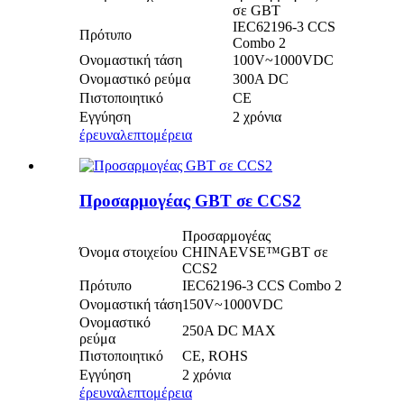
σε GBT
IEC62196-3 CCS
Πρότυπο
Combo 2
Ονομαστική τάση
100V~1000VDC
Ονομαστικό ρεύμα
300A DC
Πιστοποιητικό
CE
Εγγύηση
2 χρόνια
έρευνα
λεπτομέρεια
Προσαρμογέας GBT σε CCS2
Προσαρμογέας
Όνομα στοιχείου
CHINAEVSE™️GBT σε
CCS2
Πρότυπο
IEC62196-3 CCS Combo 2
Ονομαστική τάση
150V~1000VDC
Ονομαστικό
250A DC MAX
ρεύμα
Πιστοποιητικό
CE, ROHS
Εγγύηση
2 χρόνια
έρευνα
λεπτομέρεια