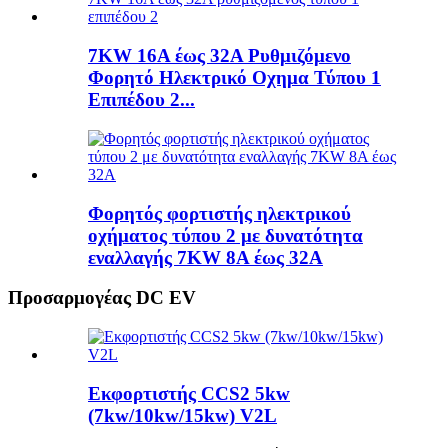
7KW 16A έως 32A Ρυθμιζόμενο
Φορητό Ηλεκτρικό Οχημα Τύπου 1
Επιπέδου 2...
Φορητός φορτιστής ηλεκτρικού
οχήματος τύπου 2 με δυνατότητα
εναλλαγής 7KW 8A έως 32A
Προσαρμογέας DC EV
Εκφορτιστής CCS2 5kw
(7kw/10kw/15kw) V2L