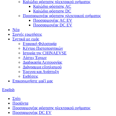
Καλώδιο φόρτισης ηλεκτρικού οχήματος
Καλώδιο φόρτισης AC
Καλώδιο φόρτισης DC
Προσαρμογέας φόρτισης ηλεκτρικού οχήματος
Προσαρμογέας AC EV
Προσαρμογέας DC EV
Νέα
Συχνές ερωτήσεις
Σχετικά με εμάς
Εταιρική Φιλοσοφία
Κέντρο Πιστοποιητικών
Ιστορία της CHINAEVSE
Λίστες Έργων
Διαδικασία Λειτουργίας
Διάγραμμα εξοπλισμού
Έρευνα και Ανάπτυξη
Εκθέσεις
Επικοινωνήστε μαζί μας
English
Σπίτι
Προϊόντα
Προσαρμογέας φόρτισης ηλεκτρικού οχήματος
Προσαρμογέας DC EV