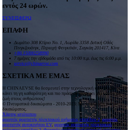
εντός 24 ωρών.
ΣΥΝΕΙΣΦΕΡΩ
ΕΠΑΦΗ
Δωμάτιο 308 Κτίριο Νο. 1, Λωρίδα 3358 Δυτική Οδός
Πινγκζουάνγκ, Περιοχή Φενγκσιάν, Σαγκάη 201417, Κίνα
+86 15000258990
7 ημέρες την εβδομάδα από τις 10:00 π.μ. έως τις 6:00 μ.μ.
service@chinaevse.com
ΣΧΕΤΙΚΑ ΜΕ ΕΜΑΣ
Η CHINAEVSE θα δεσμευτεί στην τεχνολογική καινοτομία για να
κάνει τη γη καθαρότερη και πιο πράσινη, να φέρει μια καλύτερη
ζωή στους ανθρώπους!
© Πνευματικά δικαιώματα - 2010-2023: Με επιφύλαξη παντός
δικαιώματος.
Χάρτης ιστότοπου
φορητός φορτιστής ηλεκτρικού οχήματος επιπέδου 2
,
φορητός
φορτιστής αυτοκινήτου EV
,
φορητός φορτιστής ηλεκτρικού
ρεύματος επιπέδου 2
,
Φορητός φορτιστής ηλεκτρικού ρεύματος