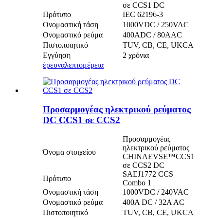
σε CCS1 DC
Πρότυπο
IEC 62196-3
Ονομαστική τάση
1000VDC / 250VAC
Ονομαστικό ρεύμα
400ADC / 80AAC
Πιστοποιητικό
TUV, CB, CE, UKCA
Εγγύηση
2 χρόνια
έρευνα
λεπτομέρεια
Προσαρμογέας ηλεκτρικού ρεύματος
DC CCS1 σε CCS2
Προσαρμογέας
ηλεκτρικού ρεύματος
Όνομα στοιχείου
CHINAEVSE™️CCS1
σε CCS2 DC
SAEJ1772 CCS
Πρότυπο
Combo 1
Ονομαστική τάση
1000VDC / 240VAC
Ονομαστικό ρεύμα
400A DC / 32A AC
Πιστοποιητικό
TUV, CB, CE, UKCA