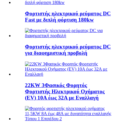
Φορτιστής ηλεκτρικού ρεύματος DC
Fast με διπλή φόρτιση 180kw
Φορτιστής ηλεκτρικού ρεύματος DC
για διαφημιστική προβολή
22KW 3Φασικός Φορητός
Φορτιστής Ηλεκτρικού Οχήματος
(EV) 10A έως 32A με Εναλλαγή