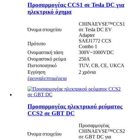
Προσαρμογέας CCS1 σε Tesla DC για
ηλεκτρικό όχημα
CHINAEVSE™️CCS1
Όνομα στοιχείου
σε Tesla DC EV
Adapter
SAEJ1772 CCS
Πρότυπο
Combo 1
Ονομαστική τάση
300V~1000VDC
Ονομαστικό ρεύμα
250Α
Πιστοποιητικό
TUV, CB, CE, UKCA
Εγγύηση
2 χρόνια
έρευνα
λεπτομέρεια
Προσαρμογέας ηλεκτρικού ρεύματος
CCS2 σε GBT DC
Προσαρμογέας
CHINAEVSE™️CCS2
Όνομα στοιχείου
σε GBT DC για