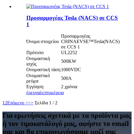
Προσαρμογέας Tesla (NACS) σε CCS
1
Προσαρμογέας
Όνομα στοιχείου
CHINAEVSE™️Tesla(NACS)
σε CCS 1
Πρότυπο
UL2252
Ονομαστική
500KW
ισχύς
Ονομαστική τάση
1000VDC
Ονομαστικό
500Α
ρεύμα
Εγγύηση
2 χρόνια
έρευνα
λεπτομέρεια
1
2
Επόμενο >
>>
Σελίδα 1 / 2
Για ερωτήσεις σχετικά με τα προϊόντα μας
ή τον τιμοκατάλογό μας, αφήστε το email
σας και θα επικοινωνήσουμε μαζί σας