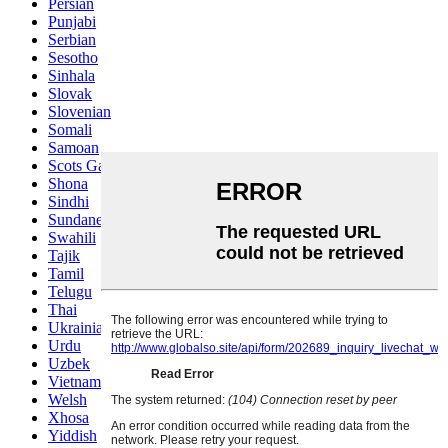
Persian
Punjabi
Serbian
Sesotho
Sinhala
Slovak
Slovenian
Somali
Samoan
Scots Gaelic
Shona
Sindhi
Sundanese
Swahili
Tajik
Tamil
Telugu
Thai
Ukrainian
Urdu
Uzbek
Vietnamese
Welsh
Xhosa
Yiddish