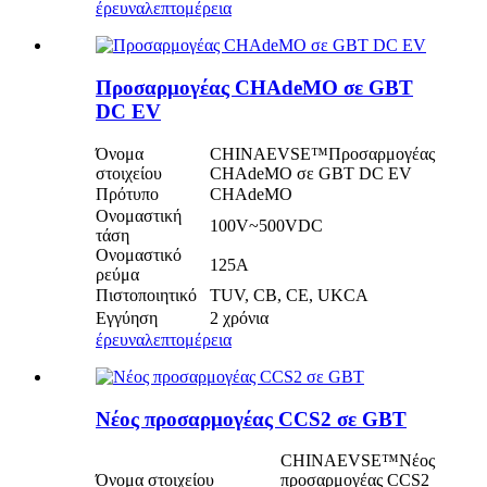
έρευνα
λεπτομέρεια
Προσαρμογέας CHAdeMO σε GBT
DC EV
Όνομα
CHINAEVSE™️Προσαρμογέας
στοιχείου
CHAdeMO σε GBT DC EV
Πρότυπο
CHAdeMO
Ονομαστική
100V~500VDC
τάση
Ονομαστικό
125Α
ρεύμα
Πιστοποιητικό
TUV, CB, CE, UKCA
Εγγύηση
2 χρόνια
έρευνα
λεπτομέρεια
Νέος προσαρμογέας CCS2 σε GBT
CHINAEVSE™️Νέος
Όνομα στοιχείου
προσαρμογέας CCS2