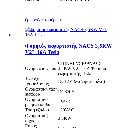
έρευνα
λεπτομέρεια
Φορητός εκφορτιστής NACS 3,5KW
V2L 16A Tesla
CHINAEVSE™️NACS
Όνομα στοιχείου
3,5KW V2L 16A Φορητός
εκφορτιστής Tesla
Έναρξη
DC12V (ενσωματωμένο)
τροφοδοσίας
Ονομαστική τάση
DC350V
εισόδου
Ονομαστικό
15Α*2
ρεύμα εισόδου
Τάση εξόδου
120VAC
Ονομαστική
3,5KW
ισχύς
Εύρος