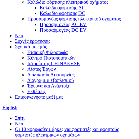
Καλώδιο φόρτισης ηλεκτρικού οχήματος
Καλώδιο φόρτισης AC
Καλώδιο φόρτισης DC
Προσαρμογέας φόρτισης ηλεκτρικού οχήματος
Προσαρμογέας AC EV
Προσαρμογέας DC EV
Νέα
Συχνές ερωτήσεις
Σχετικά με εμάς
Εταιρική Φιλοσοφία
Κέντρο Πιστοποιητικών
Ιστορία της CHINAEVSE
Λίστες Έργων
Διαδικασία Λειτουργίας
Διάγραμμα εξοπλισμού
Έρευνα και Ανάπτυξη
Εκθέσεις
Επικοινωνήστε μαζί μας
English
Σπίτι
Νέα
Οι 10 κορυφαίες μάρκες για φορτιστές και φορητούς
φορτιστές ηλεκτρικών οχημάτων