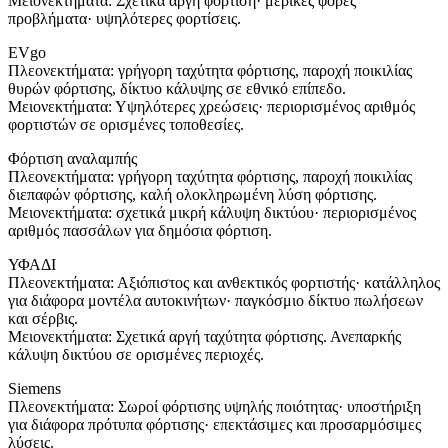
Μειονεκτήματα: Σχετικά αργή φόρτιση· μερικές φορές
προβλήματα· υψηλότερες φορτίσεις.
EVgo
Πλεονεκτήματα: γρήγορη ταχύτητα φόρτισης, παροχή ποικιλίας
θυρών φόρτισης, δίκτυο κάλυψης σε εθνικό επίπεδο.
Μειονεκτήματα: Υψηλότερες χρεώσεις· περιορισμένος αριθμός
φορτιστών σε ορισμένες τοποθεσίες.
Φόρτιση αναλαμπής
Πλεονεκτήματα: γρήγορη ταχύτητα φόρτισης, παροχή ποικιλίας
διεπαφών φόρτισης, καλή ολοκληρωμένη λύση φόρτισης.
Μειονεκτήματα: σχετικά μικρή κάλυψη δικτύου· περιορισμένος
αριθμός πασσάλων για δημόσια φόρτιση.
ΥΦΑΔΙ
Πλεονεκτήματα: Αξιόπιστος και ανθεκτικός φορτιστής· κατάλληλος
για διάφορα μοντέλα αυτοκινήτων· παγκόσμιο δίκτυο πωλήσεων
και σέρβις.
Μειονεκτήματα: Σχετικά αργή ταχύτητα φόρτισης. Ανεπαρκής
κάλυψη δικτύου σε ορισμένες περιοχές.
Siemens
Πλεονεκτήματα: Σωροί φόρτισης υψηλής ποιότητας· υποστήριξη
για διάφορα πρότυπα φόρτισης· επεκτάσιμες και προσαρμόσιμες
λύσεις.