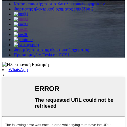
Κατασκευαστής φορτιστών ηλεκτρικών οχημάτων
Φορτιστής ηλεκτρικού οχήματος επιπέδου 2
Φορητός φορτιστής ηλεκτρικού οχήματος
Προσαρμογέας Tesla σε CCS1
WhatsApp
x