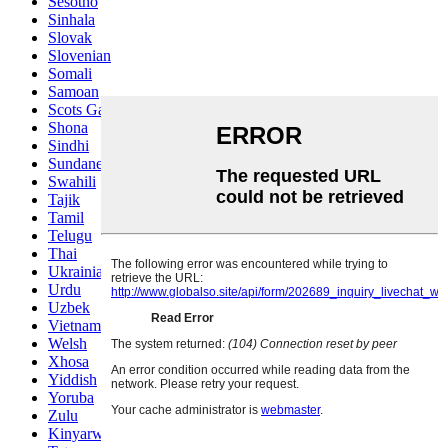
Sesotho
Sinhala
Slovak
Slovenian
Somali
Samoan
Scots Gaelic
Shona
Sindhi
Sundanese
Swahili
Tajik
Tamil
Telugu
Thai
Ukrainian
Urdu
Uzbek
Vietnamese
Welsh
Xhosa
Yiddish
Yoruba
Zulu
Kinyarwanda