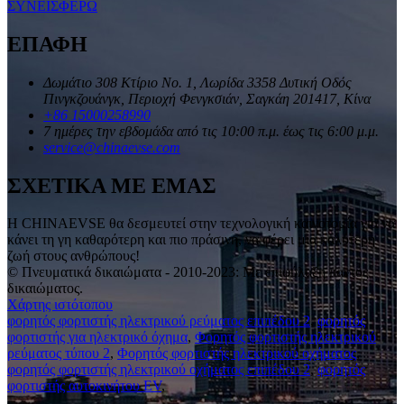
ΣΥΝΕΙΣΦΕΡΩ
ΕΠΑΦΗ
Δωμάτιο 308 Κτίριο Νο. 1, Λωρίδα 3358 Δυτική Οδός
Πινγκζουάνγκ, Περιοχή Φενγκσιάν, Σαγκάη 201417, Κίνα
+86 15000258990
7 ημέρες την εβδομάδα από τις 10:00 π.μ. έως τις 6:00 μ.μ.
service@chinaevse.com
ΣΧΕΤΙΚΑ ΜΕ ΕΜΑΣ
Η CHINAEVSE θα δεσμευτεί στην τεχνολογική καινοτομία για να
κάνει τη γη καθαρότερη και πιο πράσινη, να φέρει μια καλύτερη
ζωή στους ανθρώπους!
© Πνευματικά δικαιώματα - 2010-2023: Με επιφύλαξη παντός
δικαιώματος.
Χάρτης ιστότοπου
φορητός φορτιστής ηλεκτρικού ρεύματος επιπέδου 2
,
φορητός
φορτιστής για ηλεκτρικό όχημα
,
Φορητός φορτιστής ηλεκτρικού
ρεύματος τύπου 2
,
Φορητός φορτιστής ηλεκτρικού οχήματος
,
φορητός φορτιστής ηλεκτρικού οχήματος επιπέδου 2
,
φορητός
φορτιστής αυτοκινήτου EV
,