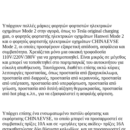
Υπάρχουν πολλές μάρκες φορητών φορτιστών ηλεκτρικών
οχημάτων Mode 2 στην αγορά, όπως το Tesla original charging
gun, ο φορητός φορτιστής ηλεκτρικών οχημάτων Hanwei Mode 2
και ο φορητός φορτιστής ηλεκτρικών οχημάτων CHINAEVSE
Mode 2, οι οποίες προσφέρουν εξαιρετική απόδοση, ασφάλεια και
συμβατότητα. Χρειάζεται μόνο μια οικιακή τροφοδοσία
110V/220V/380V για να χρησιμοποιηθεί. Είναι μικρός σε μέγεθος
και μπορεί να τοποθετηθεί στο πορτμπαγκάζ του αυτοκινήτου για
εύκολη αποθήκευση. Ταυτόχρονα, διαθέτει επίσης οκτώ κύριες
λειτουργίες προστασίας, όπως προστασία από βραχυκύκλωμα,
προστασία από διαρροές, προστασία από κεραυνούς, προστασία
από υπέρταση, προστασία από υπερφόρτωση, προστασία από
γείωση, προστασία από διπλή αύξηση θερμοκρασίας, προστασία
από hot plug κ.λπ., για να εξασφαλιστεί η ασφαλής φόρτιση.
Υπάρχει επίσης ένα ενσωματωμένο πιστόλι φόρτισης και
εκφόρτισης CHINAEVSE, το οποίο μπορεί να προσαρμοστεί σε
συμβατικές πρίζες 10A και σε «μεγάλες τρεις ακίδες» πρίζες 16A
αντικαθιστώντας δύο βύσματα καλωδίων, και να προσαρμοστεί σε