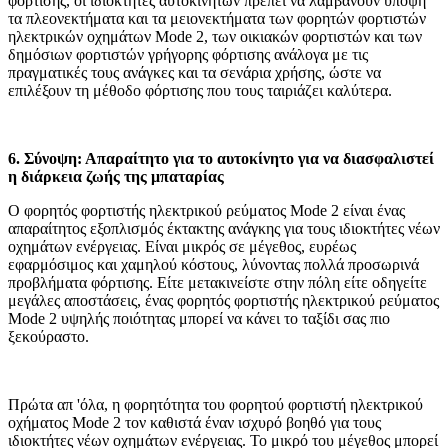
φόρτισης, οι ιδιοκτήτες αυτοκινήτων πρέπει να λαμβάνουν υπόψη
τα πλεονεκτήματα και τα μειονεκτήματα των φορητών φορτιστών
ηλεκτρικών οχημάτων Mode 2, των οικιακών φορτιστών και των
δημόσιων φορτιστών γρήγορης φόρτισης ανάλογα με τις
πραγματικές τους ανάγκες και τα σενάρια χρήσης, ώστε να
επιλέξουν τη μέθοδο φόρτισης που τους ταιριάζει καλύτερα.
6. Σύνοψη: Απαραίτητο για το αυτοκίνητο για να διασφαλιστεί
η διάρκεια ζωής της μπαταρίας
Ο φορητός φορτιστής ηλεκτρικού ρεύματος Mode 2 είναι ένας
απαραίτητος εξοπλισμός έκτακτης ανάγκης για τους ιδιοκτήτες νέων
οχημάτων ενέργειας. Είναι μικρός σε μέγεθος, ευρέως
εφαρμόσιμος και χαμηλού κόστους, λύνοντας πολλά προσωρινά
προβλήματα φόρτισης. Είτε μετακινείστε στην πόλη είτε οδηγείτε
μεγάλες αποστάσεις, ένας φορητός φορτιστής ηλεκτρικού ρεύματος
Mode 2 υψηλής ποιότητας μπορεί να κάνει το ταξίδι σας πιο
ξεκούραστο.
Πρώτα απ 'όλα, η φορητότητα του φορητού φορτιστή ηλεκτρικού
οχήματος Mode 2 τον καθιστά έναν ισχυρό βοηθό για τους
ιδιοκτήτες νέων οχημάτων ενέργειας. Το μικρό του μέγεθος μπορεί