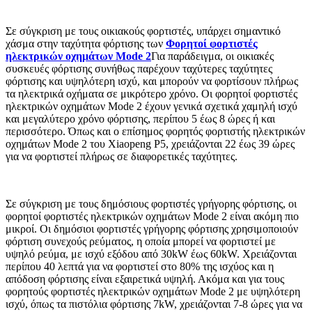
Σε σύγκριση με τους οικιακούς φορτιστές, υπάρχει σημαντικό
χάσμα στην ταχύτητα φόρτισης των
Φορητοί φορτιστές
ηλεκτρικών οχημάτων Mode 2
Για παράδειγμα, οι οικιακές
συσκευές φόρτισης συνήθως παρέχουν ταχύτερες ταχύτητες
φόρτισης και υψηλότερη ισχύ, και μπορούν να φορτίσουν πλήρως
τα ηλεκτρικά οχήματα σε μικρότερο χρόνο. Οι φορητοί φορτιστές
ηλεκτρικών οχημάτων Mode 2 έχουν γενικά σχετικά χαμηλή ισχύ
και μεγαλύτερο χρόνο φόρτισης, περίπου 5 έως 8 ώρες ή και
περισσότερο. Όπως και ο επίσημος φορητός φορτιστής ηλεκτρικών
οχημάτων Mode 2 του Xiaopeng P5, χρειάζονται 22 έως 39 ώρες
για να φορτιστεί πλήρως σε διαφορετικές ταχύτητες.
Σε σύγκριση με τους δημόσιους φορτιστές γρήγορης φόρτισης, οι
φορητοί φορτιστές ηλεκτρικών οχημάτων Mode 2 είναι ακόμη πιο
μικροί. Οι δημόσιοι φορτιστές γρήγορης φόρτισης χρησιμοποιούν
φόρτιση συνεχούς ρεύματος, η οποία μπορεί να φορτιστεί με
υψηλό ρεύμα, με ισχύ εξόδου από 30kW έως 60kW. Χρειάζονται
περίπου 40 λεπτά για να φορτιστεί στο 80% της ισχύος και η
απόδοση φόρτισης είναι εξαιρετικά υψηλή. Ακόμα και για τους
φορητούς φορτιστές ηλεκτρικών οχημάτων Mode 2 με υψηλότερη
ισχύ, όπως τα πιστόλια φόρτισης 7kW, χρειάζονται 7-8 ώρες για να