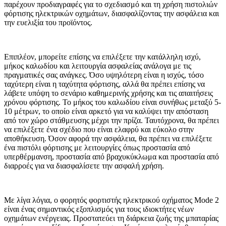
παρέχουν προδιαγραφές για το σχεδιασμό και τη χρήση πιστολιών
φόρτισης ηλεκτρικών οχημάτων, διασφαλίζοντας την ασφάλεια και
την ευελιξία του προϊόντος.
Επιπλέον, μπορείτε επίσης να επιλέξετε την κατάλληλη ισχύ,
μήκος καλωδίου και λειτουργία ασφαλείας ανάλογα με τις
πραγματικές σας ανάγκες. Όσο υψηλότερη είναι η ισχύς, τόσο
ταχύτερη είναι η ταχύτητα φόρτισης, αλλά θα πρέπει επίσης να
λάβετε υπόψη το σενάριο καθημερινής χρήσης και τις απαιτήσεις
χρόνου φόρτισης. Το μήκος του καλωδίου είναι συνήθως μεταξύ 5-
10 μέτρων, το οποίο είναι αρκετό για να καλύψει την απόσταση
από τον χώρο στάθμευσης μέχρι την πρίζα. Ταυτόχρονα, θα πρέπει
να επιλέξετε ένα σχέδιο που είναι ελαφρύ και εύκολο στην
αποθήκευση. Όσον αφορά την ασφάλεια, θα πρέπει να επιλέξετε
ένα πιστόλι φόρτισης με λειτουργίες όπως προστασία από
υπερθέρμανση, προστασία από βραχυκύκλωμα και προστασία από
διαρροές για να διασφαλίσετε την ασφαλή χρήση.
Με λίγα λόγια, ο φορητός φορτιστής ηλεκτρικού οχήματος Mode 2
είναι ένας σημαντικός εξοπλισμός για τους ιδιοκτήτες νέων
οχημάτων ενέργειας. Προστατεύει τη διάρκεια ζωής της μπαταρίας