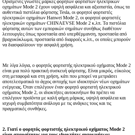
Ορισμένες γνωστές μάρκες φορητών φορτιστών ηλεκτρικών
οχημάτων Mode 2 έχουν υψηλή ασφάλεια και αξιοπιστία, όπως τα
αυθεντικά πιστόλια φόρτισης Tesla, οι φορητοί φορτιστές
ηλεκτρικών οχημάτων Hanwei Mode 2, οι φορητοί φορτιστές
ηλεκτρικών οχημάτων CHINAEVSE Mode 2 κ.λπ. Τα πιστόλια
φόρτισης αυτών των εμπορικών σημάτων συνήθως διαθέτουν
λειτουργίες όπως προστασία από υπερθέρμανση, προστασία από
βραχυκύκλωμα, προστασία από διαρροές κ.λπ., οι οποίες μπορούν
να διασφαλίσουν την ασφαλή χρήση.
Με λίγα λόγια, ο φορητός φορτιστής ηλεκτρικού οχήματος Mode 2
είναι μια πολύ πρακτική συσκευή φόρτισης. Είναι μικρός, εύκολος
στη μεταφορά και στη χρήση, κάτι που μπορεί να μετριάσει
αποτελεσματικά το άγχος αντοχής των ιδιοκτητών νέων οχημάτων
ενέργειας. Όταν επιλέγουν έναν φορητό φορτιστή ηλεκτρικού
οχήματος Mode 2, οι ιδιοκτήτες αυτοκινήτων θα πρέπει να
επιλέγουν προϊόντα με καλή φήμη μάρκας, υψηλή ασφάλεια και
ισχυρή συμβατότητα ανάλογα με τις ανάγκες τους και τις
πραγματικές συνθήκες.
2. Γιατί ο φορητός φορτιστής ηλεκτρικού οχήματος Mode 2
είναι απαραίτητος για τους ιδιοκτήτες αυτοκινήτων;