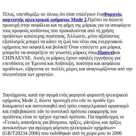
Τέλος, υπενθυμίζω σε όλους ότι όταν επιλέγουν ένα
Φορητός
φορτιστής ηλεκτρικού οχήματος Mode 2,
Πρέπει να δώσετε
προσοχή στην ασφάλεια και τη φήμη της μάρκας για να αποφύγετε
τους κρυφούς κινδύνους που προκαλούνται από τη χρήση
προϊόντων κατώτερης ποιότητας. Άλλωστε, μόνο αξιόπιστος
εξοπλισμός μπορεί να κάνει τη ζωή του νέου σας ενεργειακού
οχήματος πιο ασφαλή και βολική! Όταν επιλέγετε μια μάρκα,
μπορείτε να ανατρέξετε σε γνωστές μάρκες όπως
Hanwei
και
CHINAEVSE. Αυτές οι μάρκες έχουν υψηλές εγγυήσεις για
επενδύσεις σε Έρευνα και Ανάπτυξη, ποιότητα και ασφάλεια
προϊόντων, εξάγονται σε πολλές χώρες και αναγνωρίζονται από την
πλειονότητα των χρηστών.
Ταυτόχρονα, κατά την αγορά ενός φορητού φορτιστή ηλεκτρικού
οχήματος Mode 2, δώστε προσοχή στο εάν το προϊόν έχει
δοκιμαστεί και πιστοποιηθεί από τρίτο επαγγελματικό οργανισμό
και επιβεβαιώστε εάν το συνολικό πρότυπο εφαρμογής του
προϊόντος είναι το τρέχον σχετικό πρότυπο. Για παράδειγμα, οι
«Γενικές απαιτήσεις για βύσματα, πρίζες, γάντζους και πρίζες
αυτοκινήτων για αγώγιμη φόρτιση ηλεκτρικών οχημάτων»
(GB/T20234-2006) που εκδόθηκαν από τη χώρα μου το 2006