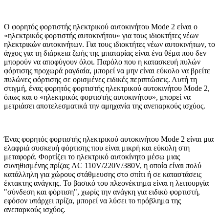
Ο φορητός φορτιστής ηλεκτρικού αυτοκινήτου Mode 2 είναι ο
«ηλεκτρικός φορτιστής αυτοκινήτου» για τους ιδιοκτήτες νέων
ηλεκτρικών αυτοκινήτων. Για τους ιδιοκτήτες νέων αυτοκινήτων, το
άγχος για τη διάρκεια ζωής της μπαταρίας είναι ένα θέμα που δεν
μπορούν να αποφύγουν όλοι. Παρόλο που η κατασκευή πυλών
φόρτισης προχωρά ραγδαία, μπορεί να μην είναι εύκολο να βρείτε
πυλώνες φόρτισης σε ορισμένες ειδικές περιπτώσεις. Αυτή τη
στιγμή, ένας φορητός φορτιστής ηλεκτρικού αυτοκινήτου Mode 2,
όπως και ο «ηλεκτρικός φορτιστής αυτοκινήτου», μπορεί να
μετριάσει αποτελεσματικά την αμηχανία της ανεπαρκούς ισχύος.
Ένας φορητός φορτιστής ηλεκτρικού αυτοκινήτου Mode 2 είναι μια
ελαφριά συσκευή φόρτισης που είναι μικρή και εύκολη στη
μεταφορά. Φορτίζει το ηλεκτρικό αυτοκίνητο μέσω μιας
συνηθισμένης πρίζας AC 110V/220V/380V, η οποία είναι πολύ
κατάλληλη για χώρους στάθμευσης στο σπίτι ή σε καταστάσεις
έκτακτης ανάγκης. Το βασικό του πλεονέκτημα είναι η λειτουργία
"σύνδεση και φόρτιση", χωρίς την ανάγκη για ειδικό φορτιστή,
εφόσον υπάρχει πρίζα, μπορεί να λύσει το πρόβλημα της
ανεπαρκούς ισχύος.