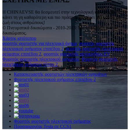
Η CHINAEVSE θα δεσμευτεί στην τεχνολογική καινοτομία για να
κάνει τη γη καθαρότερη και πιο πράσινη, να φέρει μια καλύτερη
ζωή στους ανθρώπους!
© Πνευματικά δικαιώματα - 2010-2023: Με επιφύλαξη παντός
δικαιώματος.
Χάρτης ιστότοπου
φορητός φορτιστής για ηλεκτρικό όχημα
,
φορητός φορτιστής
ηλεκτρικού οχήματος επιπέδου 2
,
φορητός φορτιστής ηλεκτρικού
ρεύματος επιπέδου 2
,
φορητός φορτιστής αυτοκινήτου EV
,
Φορητός φορτιστής ηλεκτρικού οχήματος
,
Φορητός φορτιστής
ηλεκτρικού ρεύματος τύπου 2
,
Κατασκευαστής φορτιστών ηλεκτρικών οχημάτων
Φορτιστής ηλεκτρικού οχήματος επιπέδου 2
Φορητός φορτιστής ηλεκτρικού οχήματος
Προσαρμογέας Tesla σε CCS1