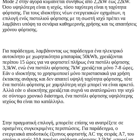
Mode 2 στην αγορά κυμαίνεται συνήθως από 2,2kW έως 22kW.
Όσο υψηλότερη είναι η ισχύς, τόσο ταχύτερη είναι η ταχύτητα
φόρτισης. Για τους ιδιοκτήτες νέων ενεργειακών οχημάτων, η
επιλογή ενός πιστολιού φόρτισης με τη σωστή ισχύ πρέπει να
λαμβάνει υπόψη τα σενάρια καθημερινής χρήσης και τις απαιτήσεις
χρόνου φόρτισης.
Για παράδειγμα, λαμβάνοντας ως παράδειγμα ένα ηλεκτρικό
αυτοκίνητο με χωρητικότητα μπαταρίας 50kWh, χρειάζονται
περίπου 15 ώρες για να φορτιστεί πλήρως ένα πιστόλι φόρτισης
3,3kW, ενώ ένα πιστόλι φόρτισης 7kW χρειάζεται μόνο 7-8 ώρες.
Εάν ο ιδιοκτήτης το χρησιμοποιεί μόνο περιστασιακά για χρήση
έκτακτης ανάγκης και δεν απαιτεί υψηλή ταχύτητα φόρτισης, τότε
ένα πιστόλι φόρτισης με χαμηλότερη ισχύ μπορεί να είναι αρκετό.
Αλλά εάν ο ιδιοκτήτης χρειάζεται συχνά να αναπληρώνει την ισχύ
σε σύντομο χρονικό διάστημα, ένα πιστόλι φόρτισης υψηλότερης
ισχύος θα είναι πιο κατάλληλο.
Στην πραγματική επιλογή, μπορείτε επίσης να ανατρέξετε σε
ορισμένες συγκεκριμένες περιπτώσεις. Για παράδειγμα, ο
ενεργειακά αποδοτικός έξυπνος φορτιστής AC της σειράς A7, του
οποίου η ισχύς 10A παρέχει απόδοση φόρτισης 3,5kW, μπορεί να