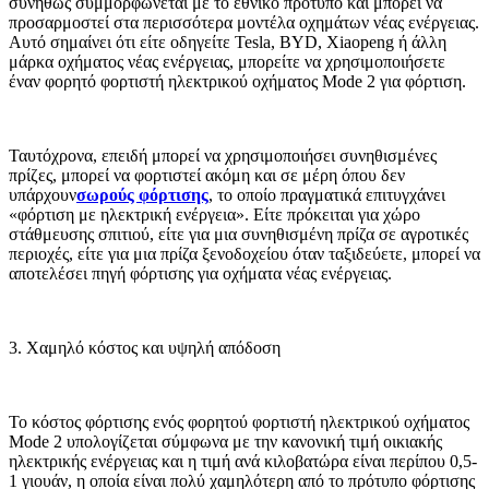
συνήθως συμμορφώνεται με το εθνικό πρότυπο και μπορεί να
προσαρμοστεί στα περισσότερα μοντέλα οχημάτων νέας ενέργειας.
Αυτό σημαίνει ότι είτε οδηγείτε Tesla, BYD, Xiaopeng ή άλλη
μάρκα οχήματος νέας ενέργειας, μπορείτε να χρησιμοποιήσετε
έναν φορητό φορτιστή ηλεκτρικού οχήματος Mode 2 για φόρτιση.
Ταυτόχρονα, επειδή μπορεί να χρησιμοποιήσει συνηθισμένες
πρίζες, μπορεί να φορτιστεί ακόμη και σε μέρη όπου δεν
υπάρχουν
σωρούς φόρτισης
, το οποίο πραγματικά επιτυγχάνει
«φόρτιση με ηλεκτρική ενέργεια». Είτε πρόκειται για χώρο
στάθμευσης σπιτιού, είτε για μια συνηθισμένη πρίζα σε αγροτικές
περιοχές, είτε για μια πρίζα ξενοδοχείου όταν ταξιδεύετε, μπορεί να
αποτελέσει πηγή φόρτισης για οχήματα νέας ενέργειας.
3. Χαμηλό κόστος και υψηλή απόδοση
Το κόστος φόρτισης ενός φορητού φορτιστή ηλεκτρικού οχήματος
Mode 2 υπολογίζεται σύμφωνα με την κανονική τιμή οικιακής
ηλεκτρικής ενέργειας και η τιμή ανά κιλοβατώρα είναι περίπου 0,5-
1 γιουάν, η οποία είναι πολύ χαμηλότερη από το πρότυπο φόρτισης