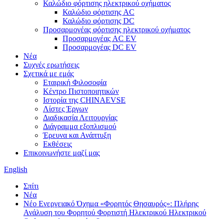
Καλώδιο φόρτισης ηλεκτρικού οχήματος
Καλώδιο φόρτισης AC
Καλώδιο φόρτισης DC
Προσαρμογέας φόρτισης ηλεκτρικού οχήματος
Προσαρμογέας AC EV
Προσαρμογέας DC EV
Νέα
Συχνές ερωτήσεις
Σχετικά με εμάς
Εταιρική Φιλοσοφία
Κέντρο Πιστοποιητικών
Ιστορία της CHINAEVSE
Λίστες Έργων
Διαδικασία Λειτουργίας
Διάγραμμα εξοπλισμού
Έρευνα και Ανάπτυξη
Εκθέσεις
Επικοινωνήστε μαζί μας
English
Σπίτι
Νέα
Νέο Ενεργειακό Όχημα «Φορητός Θησαυρός»: Πλήρης
Ανάλυση του Φορητού Φορτιστή Ηλεκτρικού Ηλεκτρικού