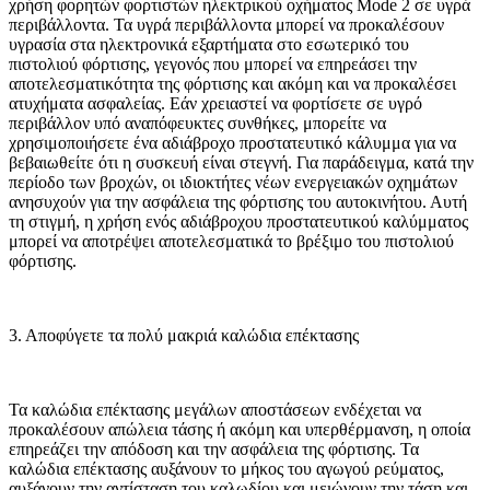
χρήση φορητών φορτιστών ηλεκτρικού οχήματος Mode 2 σε υγρά
περιβάλλοντα. Τα υγρά περιβάλλοντα μπορεί να προκαλέσουν
υγρασία στα ηλεκτρονικά εξαρτήματα στο εσωτερικό του
πιστολιού φόρτισης, γεγονός που μπορεί να επηρεάσει την
αποτελεσματικότητα της φόρτισης και ακόμη και να προκαλέσει
ατυχήματα ασφαλείας. Εάν χρειαστεί να φορτίσετε σε υγρό
περιβάλλον υπό αναπόφευκτες συνθήκες, μπορείτε να
χρησιμοποιήσετε ένα αδιάβροχο προστατευτικό κάλυμμα για να
βεβαιωθείτε ότι η συσκευή είναι στεγνή. Για παράδειγμα, κατά την
περίοδο των βροχών, οι ιδιοκτήτες νέων ενεργειακών οχημάτων
ανησυχούν για την ασφάλεια της φόρτισης του αυτοκινήτου. Αυτή
τη στιγμή, η χρήση ενός αδιάβροχου προστατευτικού καλύμματος
μπορεί να αποτρέψει αποτελεσματικά το βρέξιμο του πιστολιού
φόρτισης.
3. Αποφύγετε τα πολύ μακριά καλώδια επέκτασης
Τα καλώδια επέκτασης μεγάλων αποστάσεων ενδέχεται να
προκαλέσουν απώλεια τάσης ή ακόμη και υπερθέρμανση, η οποία
επηρεάζει την απόδοση και την ασφάλεια της φόρτισης. Τα
καλώδια επέκτασης αυξάνουν το μήκος του αγωγού ρεύματος,
αυξάνουν την αντίσταση του καλωδίου και μειώνουν την τάση και