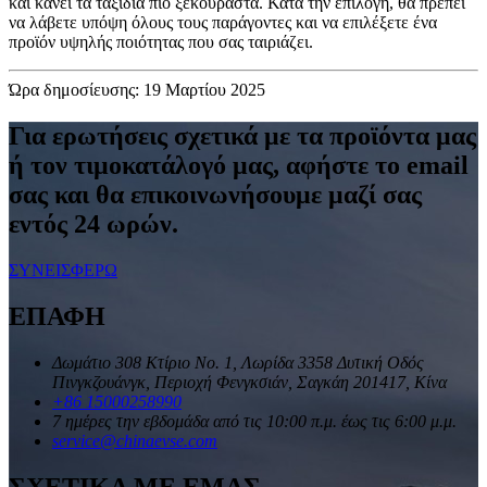
και κάνει τα ταξίδια πιο ξεκούραστα. Κατά την επιλογή, θα πρέπει
να λάβετε υπόψη όλους τους παράγοντες και να επιλέξετε ένα
προϊόν υψηλής ποιότητας που σας ταιριάζει.
Ώρα δημοσίευσης: 19 Μαρτίου 2025
Για ερωτήσεις σχετικά με τα προϊόντα μας
ή τον τιμοκατάλογό μας, αφήστε το email
σας και θα επικοινωνήσουμε μαζί σας
εντός 24 ωρών.
ΣΥΝΕΙΣΦΕΡΩ
ΕΠΑΦΗ
Δωμάτιο 308 Κτίριο Νο. 1, Λωρίδα 3358 Δυτική Οδός
Πινγκζουάνγκ, Περιοχή Φενγκσιάν, Σαγκάη 201417, Κίνα
+86 15000258990
7 ημέρες την εβδομάδα από τις 10:00 π.μ. έως τις 6:00 μ.μ.
service@chinaevse.com
ΣΧΕΤΙΚΑ ΜΕ ΕΜΑΣ