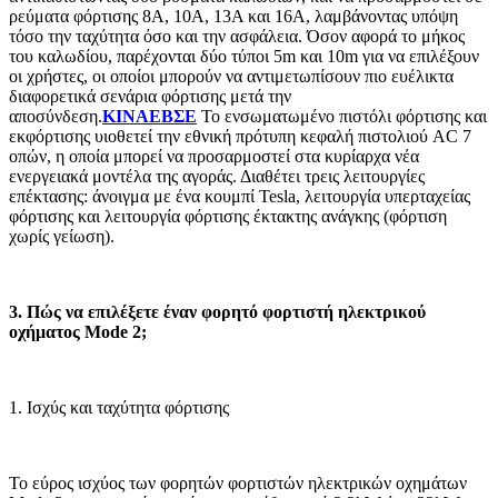
ρεύματα φόρτισης 8A, 10A, 13A και 16A, λαμβάνοντας υπόψη
τόσο την ταχύτητα όσο και την ασφάλεια. Όσον αφορά το μήκος
του καλωδίου, παρέχονται δύο τύποι 5m και 10m για να επιλέξουν
οι χρήστες, οι οποίοι μπορούν να αντιμετωπίσουν πιο ευέλικτα
διαφορετικά σενάρια φόρτισης μετά την
αποσύνδεση.
ΚΙΝΑΕΒΣΕ
Το ενσωματωμένο πιστόλι φόρτισης και
εκφόρτισης υιοθετεί την εθνική πρότυπη κεφαλή πιστολιού AC 7
οπών, η οποία μπορεί να προσαρμοστεί στα κυρίαρχα νέα
ενεργειακά μοντέλα της αγοράς. Διαθέτει τρεις λειτουργίες
επέκτασης: άνοιγμα με ένα κουμπί Tesla, λειτουργία υπερταχείας
φόρτισης και λειτουργία φόρτισης έκτακτης ανάγκης (φόρτιση
χωρίς γείωση).
3. Πώς να επιλέξετε έναν φορητό φορτιστή ηλεκτρικού
οχήματος Mode 2;
1. Ισχύς και ταχύτητα φόρτισης
Το εύρος ισχύος των φορητών φορτιστών ηλεκτρικών οχημάτων