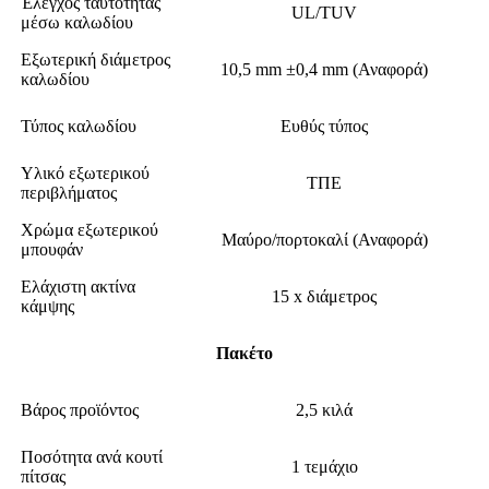
Έλεγχος ταυτότητας
UL/TUV
μέσω καλωδίου
Εξωτερική διάμετρος
10,5 mm ±0,4 mm (Αναφορά)
καλωδίου
Τύπος καλωδίου
Ευθύς τύπος
Υλικό εξωτερικού
ΤΠΕ
περιβλήματος
Χρώμα εξωτερικού
Μαύρο/πορτοκαλί (Αναφορά)
μπουφάν
Ελάχιστη ακτίνα
15 x διάμετρος
κάμψης
Πακέτο
Βάρος προϊόντος
2,5 κιλά
Ποσότητα ανά κουτί
1 τεμάχιο
πίτσας