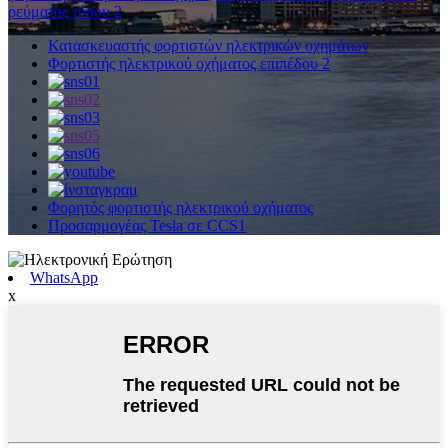
ρεύματος τύπου 2
,
Κατασκευαστής φορτιστών ηλεκτρικών οχημάτων
Φορτιστής ηλεκτρικού οχήματος επιπέδου 2
Φορητός φορτιστής ηλεκτρικού οχήματος
Προσαρμογέας Tesla σε CCS1
WhatsApp
x