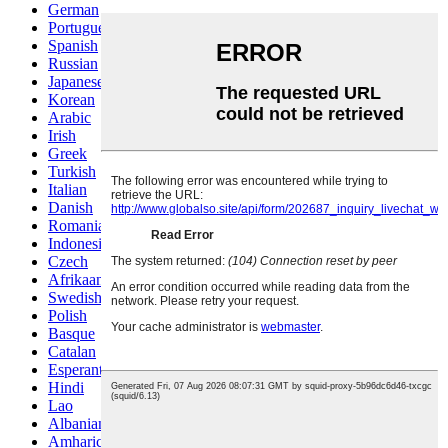
German
Portuguese
Spanish
Russian
Japanese
Korean
Arabic
Irish
Greek
Turkish
Italian
Danish
Romanian
Indonesian
Czech
Afrikaans
Swedish
Polish
Basque
Catalan
Esperanto
Hindi
Lao
Albanian
Amharic