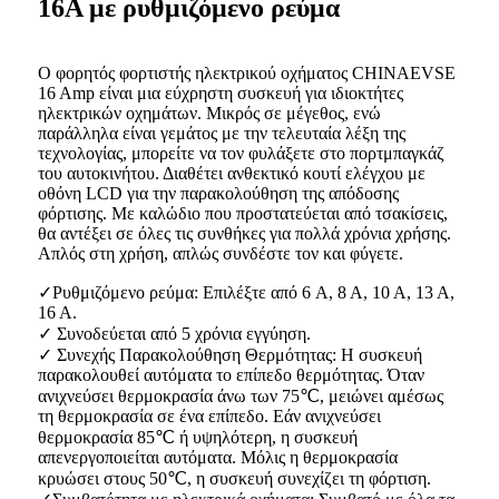
16A με ρυθμιζόμενο ρεύμα
Ο φορητός φορτιστής ηλεκτρικού οχήματος CHINAEVSE
16 Amp είναι μια εύχρηστη συσκευή για ιδιοκτήτες
ηλεκτρικών οχημάτων. Μικρός σε μέγεθος, ενώ
παράλληλα είναι γεμάτος με την τελευταία λέξη της
τεχνολογίας, μπορείτε να τον φυλάξετε στο πορτμπαγκάζ
του αυτοκινήτου. Διαθέτει ανθεκτικό κουτί ελέγχου με
οθόνη LCD για την παρακολούθηση της απόδοσης
φόρτισης. Με καλώδιο που προστατεύεται από τσακίσεις,
θα αντέξει σε όλες τις συνθήκες για πολλά χρόνια χρήσης.
Απλός στη χρήση, απλώς συνδέστε τον και φύγετε.
✓Ρυθμιζόμενο ρεύμα: Επιλέξτε από 6 A, 8 A, 10 A, 13 A,
16 A.
✓ Συνοδεύεται από 5 χρόνια εγγύηση.
✓ Συνεχής Παρακολούθηση Θερμότητας: Η συσκευή
παρακολουθεί αυτόματα το επίπεδο θερμότητας. Όταν
ανιχνεύσει θερμοκρασία άνω των 75℃, μειώνει αμέσως
τη θερμοκρασία σε ένα επίπεδο. Εάν ανιχνεύσει
θερμοκρασία 85℃ ή υψηλότερη, η συσκευή
απενεργοποιείται αυτόματα. Μόλις η θερμοκρασία
κρυώσει στους 50℃, η συσκευή συνεχίζει τη φόρτιση.