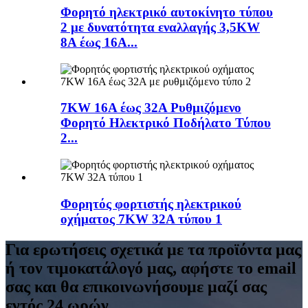
Φορητό ηλεκτρικό αυτοκίνητο τύπου
2 με δυνατότητα εναλλαγής 3,5KW
8A έως 16A...
7KW 16A έως 32A Ρυθμιζόμενο
Φορητό Ηλεκτρικό Ποδήλατο Τύπου
2...
Φορητός φορτιστής ηλεκτρικού
οχήματος 7KW 32A τύπου 1
Για ερωτήσεις σχετικά με τα προϊόντα μας
ή τον τιμοκατάλογό μας, αφήστε το email
σας και θα επικοινωνήσουμε μαζί σας
εντός 24 ωρών.