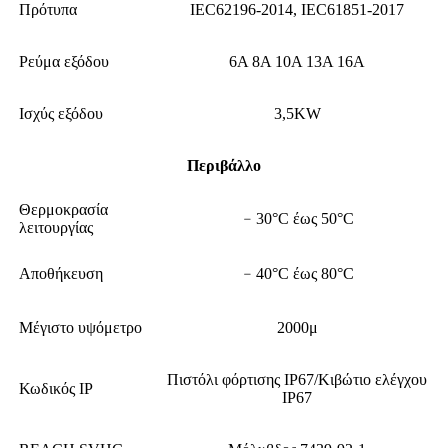
Πρότυπα
IEC62196-2014, IEC61851-2017
Ρεύμα εξόδου
6Α 8Α 10Α 13Α 16Α
Ισχύς εξόδου
3,5KW
Περιβάλλο
Θερμοκρασία
﹣30°C έως 50°C
λειτουργίας
Αποθήκευση
﹣40°C έως 80°C
Μέγιστο υψόμετρο
2000μ
Πιστόλι φόρτισης IP67/Κιβώτιο ελέγχου
Κωδικός IP
IP67