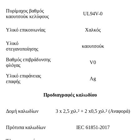
Πυρίμαχος βαθμός
UL94V-0
καουτσούκ κελύφους
Υλικό επικοινωνίας
Χαλκός
Υλικό
καουτσούκ
στεγανοποίησης
Βαθμός επιβράδυνσης
V0
φλόγας
Υλικό επιφάνειας
Ag
επαφής
Προδιαγραφές καλωδίου
Δομή καλωδίων
3 x 2,5 χιλ.² + 2 x0,5 χιλ.² (Αναφορά)
Πρότυπα καλωδίων
IEC 61851-2017