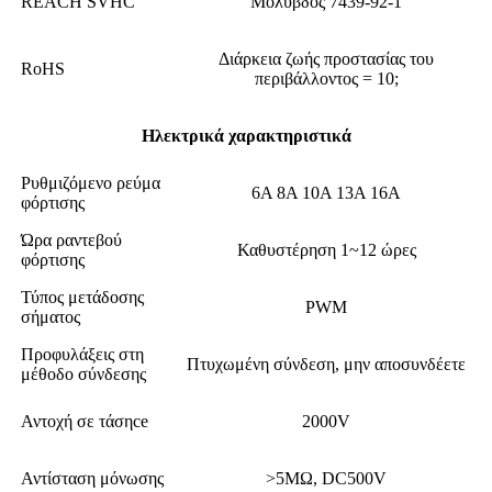
REACH SVHC
Μόλυβδος 7439-92-1
Διάρκεια ζωής προστασίας του
RoHS
περιβάλλοντος = 10;
Ηλεκτρικά χαρακτηριστικά
Ρυθμιζόμενο ρεύμα
6Α 8Α 10Α 13Α 16Α
φόρτισης
Ώρα ραντεβού
Καθυστέρηση 1~12 ώρες
φόρτισης
Τύπος μετάδοσης
PWM
σήματος
Προφυλάξεις στη
Πτυχωμένη σύνδεση, μην αποσυνδέετε
μέθοδο σύνδεσης
Αντοχή σε τάσηce
2000V
Αντίσταση μόνωσης
>5MΩ, DC500V