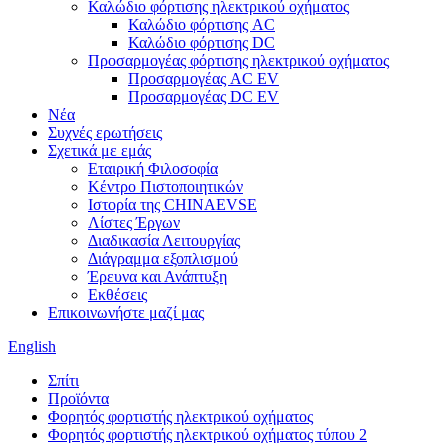
Καλώδιο φόρτισης ηλεκτρικού οχήματος
Καλώδιο φόρτισης AC
Καλώδιο φόρτισης DC
Προσαρμογέας φόρτισης ηλεκτρικού οχήματος
Προσαρμογέας AC EV
Προσαρμογέας DC EV
Νέα
Συχνές ερωτήσεις
Σχετικά με εμάς
Εταιρική Φιλοσοφία
Κέντρο Πιστοποιητικών
Ιστορία της CHINAEVSE
Λίστες Έργων
Διαδικασία Λειτουργίας
Διάγραμμα εξοπλισμού
Έρευνα και Ανάπτυξη
Εκθέσεις
Επικοινωνήστε μαζί μας
English
Σπίτι
Προϊόντα
Φορητός φορτιστής ηλεκτρικού οχήματος
Φορητός φορτιστής ηλεκτρικού οχήματος τύπου 2