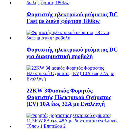
Φορτιστής ηλεκτρικού ρεύματος DC
Fast με διπλή φόρτιση 180kw
Φορτιστής ηλεκτρικού ρεύματος DC
για διαφημιστική προβολή
22KW 3Φασικός Φορητός
Φορτιστής Ηλεκτρικού Οχήματος
(EV) 10A έως 32A με Εναλλαγή