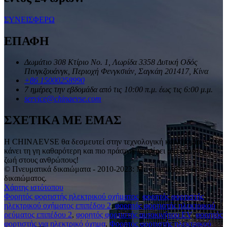
ΣΥΝΕΙΣΦΕΡΩ
ΕΠΑΦΗ
Δωμάτιο 308 Κτίριο Νο. 1, Λωρίδα 3358 Δυτική Οδός
Πινγκζουάνγκ, Περιοχή Φενγκσιάν, Σαγκάη 201417, Κίνα
+86 15000258990
7 ημέρες την εβδομάδα από τις 10:00 π.μ. έως τις 6:00 μ.μ.
service@chinaevse.com
ΣΧΕΤΙΚΑ ΜΕ ΕΜΑΣ
Η CHINAEVSE θα δεσμευτεί στην τεχνολογική καινοτομία για να
κάνει τη γη καθαρότερη και πιο πράσινη, να φέρει μια καλύτερη
ζωή στους ανθρώπους!
© Πνευματικά δικαιώματα - 2010-2023: Με επιφύλαξη παντός
δικαιώματος.
Χάρτης ιστότοπου
Φορητός φορτιστής ηλεκτρικού οχήματος
,
φορητός φορτιστής
ηλεκτρικού οχήματος επιπέδου 2
,
φορητός φορτιστής ηλεκτρικού
ρεύματος επιπέδου 2
,
φορητός φορτιστής αυτοκινήτου EV
,
φορητός
φορτιστής για ηλεκτρικό όχημα
,
Φορητός φορτιστής ηλεκτρικού