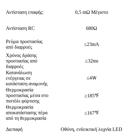
Αντίσταση επαφής:
0,5 mΩ Μέγιστο
Αντίσταση RC
680Ω
Ρεύμα προστασίας
≤23mA
από διαρροές
Χρόνος δράσης
προστασίας από
≤32ms
διαρροές
Κατανάλωση
≤4Ｗ
ενέργειας σε
κατάσταση αναμονής
Θερμοκρασία
προστασίας μέσα στο
≥185℉
πιστόλι φόρτισης
Θερμοκρασία
αποκατάστασης πέρα ​​
≤167℉
από τη θερμοκρασία
Διεπαφή
Οθόνη, ενδεικτική λυχνία LED