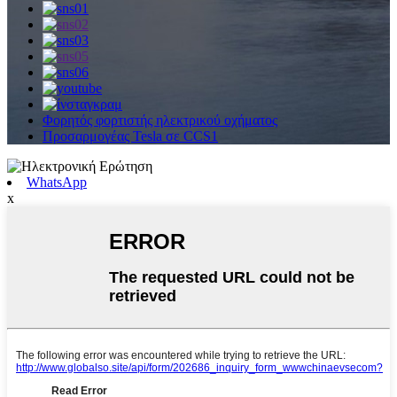
Φορητός φορτιστής ηλεκτρικού οχήματος
Προσαρμογέας Tesla σε CCS1
WhatsApp
x