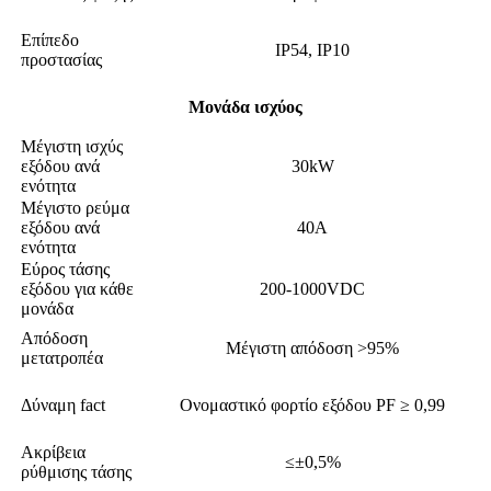
Επίπεδο
IP54, IP10
προστασίας
Μονάδα ισχύος
Μέγιστη ισχύς
εξόδου ανά
30kW
ενότητα
Μέγιστο ρεύμα
εξόδου ανά
40Α
ενότητα
Εύρος τάσης
εξόδου για κάθε
200-1000VDC
μονάδα
Απόδοση
Μέγιστη απόδοση >95%
μετατροπέα
Δύναμη fact
Ονομαστικό φορτίο εξόδου PF ≥ 0,99
Ακρίβεια
≤±0,5%
ρύθμισης τάσης