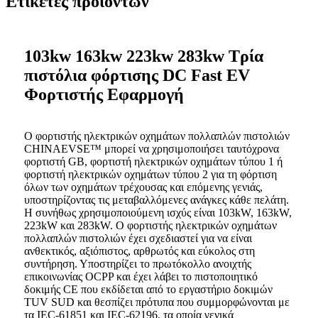
Ετικέτες προϊόντων
103kw 163kw 223kw 283kw Τρία
πιστόλια φόρτισης DC Fast EV
Φορτιστής Εφαρμογή
Ο φορτιστής ηλεκτρικών οχημάτων πολλαπλών πιστολιών
CHINAEVSE™️ μπορεί να χρησιμοποιήσει ταυτόχρονα
φορτιστή GB, φορτιστή ηλεκτρικών οχημάτων τύπου 1 ή
φορτιστή ηλεκτρικών οχημάτων τύπου 2 για τη φόρτιση
όλων των οχημάτων τρέχουσας και επόμενης γενιάς,
υποστηρίζοντας τις μεταβαλλόμενες ανάγκες κάθε πελάτη.
Η συνήθως χρησιμοποιούμενη ισχύς είναι 103kW, 163kW,
223kW και 283kW. Ο φορτιστής ηλεκτρικών οχημάτων
πολλαπλών πιστολιών έχει σχεδιαστεί για να είναι
ανθεκτικός, αξιόπιστος, αρθρωτός και εύκολος στη
συντήρηση. Υποστηρίζει το πρωτόκολλο ανοιχτής
επικοινωνίας OCPP και έχει λάβει το πιστοποιητικό
δοκιμής CE που εκδίδεται από το εργαστήριο δοκιμών
TUV SUD και θεσπίζει πρότυπα που συμμορφώνονται με
τα IEC-61851 και IEC-62196, τα οποία γενικά