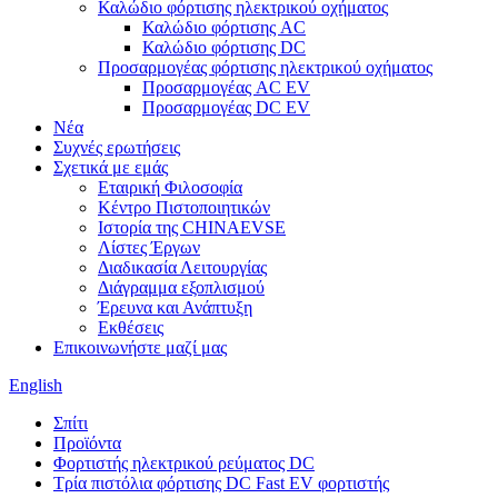
Καλώδιο φόρτισης ηλεκτρικού οχήματος
Καλώδιο φόρτισης AC
Καλώδιο φόρτισης DC
Προσαρμογέας φόρτισης ηλεκτρικού οχήματος
Προσαρμογέας AC EV
Προσαρμογέας DC EV
Νέα
Συχνές ερωτήσεις
Σχετικά με εμάς
Εταιρική Φιλοσοφία
Κέντρο Πιστοποιητικών
Ιστορία της CHINAEVSE
Λίστες Έργων
Διαδικασία Λειτουργίας
Διάγραμμα εξοπλισμού
Έρευνα και Ανάπτυξη
Εκθέσεις
Επικοινωνήστε μαζί μας
English
Σπίτι
Προϊόντα
Φορτιστής ηλεκτρικού ρεύματος DC
Τρία πιστόλια φόρτισης DC Fast EV φορτιστής