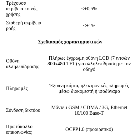
Τρέχουσα
ακρίβεια κοινής
≤±0,5%
χρήσης
Σταθερή ακρίβεια
≤±1%
ροής
Σχεδιασμός χαρακτηριστικών
Πλήρως έγχρωμη οθόνη LCD (7 ιντσών
Οθόνη
800x480 TFT) για αλληλεπίδραση με τον
αλληλεπίδρασης
οδηγό
Έξυπνη κάρτα, ηλεκτρονικές πληρωμές
Πληρωμές
μέσω διακομιστή ή ισοδύναμο
Μόντεμ GSM / CDMA / 3G, Ethernet
Σύνδεση δικτύου
10/100 Base-T
Πρωτόκολλο
OCPP1.6 (προαιρετικό)
επικοινωνίας