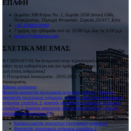
ΕΠΑΦΗ
Δωμάτιο 308 Κτίριο Νο. 1, Λωρίδα 3358 Δυτική Οδός
Πινγκζουάνγκ, Περιοχή Φενγκσιάν, Σαγκάη 201417, Κίνα
+86 15000258990
7 ημέρες την εβδομάδα από τις 10:00 π.μ. έως τις 6:00 μ.μ.
service@chinaevse.com
ΣΧΕΤΙΚΑ ΜΕ ΕΜΑΣ
Η CHINAEVSE θα δεσμευτεί στην τεχνολογική καινοτομία για να
κάνει τη γη καθαρότερη και πιο πράσινη, να φέρει μια καλύτερη
ζωή στους ανθρώπους!
© Πνευματικά δικαιώματα - 2010-2023: Με επιφύλαξη παντός
δικαιώματος.
Χάρτης ιστότοπου
Φορητός φορτιστής ηλεκτρικού ρεύματος τύπου 2
,
Φορητός
φορτιστής ηλεκτρικού οχήματος
,
φορητός φορτιστής ηλεκτρικού
οχήματος επιπέδου 2
,
φορητός φορτιστής ηλεκτρικού ρεύματος
επιπέδου 2
,
φορητός φορτιστής για ηλεκτρικό όχημα
,
φορητός
φορτιστής αυτοκινήτου EV
,
Κατασκευαστής φορτιστών ηλεκτρικών οχημάτων
Φορτιστής ηλεκτρικού οχήματος επιπέδου 2