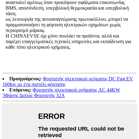
ανασταλεί αμέσως όταν προκύψουν σφάλματα επικοινωνίας
BMS, αποσύνδεση, υπερβολική θερμοκρασία και υπερβολική
τάση.
ως λειτουργία της αυτοαναγνώρισης πρωτοκόλλου, μπορεί να
πραγματοποιήσει τη φόρτιση ηλεκτρικών οχημάτων χωρίς
περιορισμό μάρκας.
Η CHINAEVSE όχι μόνο πουλάει τα προϊόντα, αλλά και
παρέχει επαγγελματικές τεχνικές υπηρεσίες και εκπαίδευση για
κάθε τύπο ηλεκτρικού οχήματος.
Προηγούμενος:
Φορτιστής ηλεκτρικού ρεύματος DC Fast EV
160kw με ένα πιστόλι φόρτισης
Επόμενος:
Φορτιστής ηλεκτρικού οχήματος AC 44KW
3Φάσης Διπλός Φορτιστής 32A