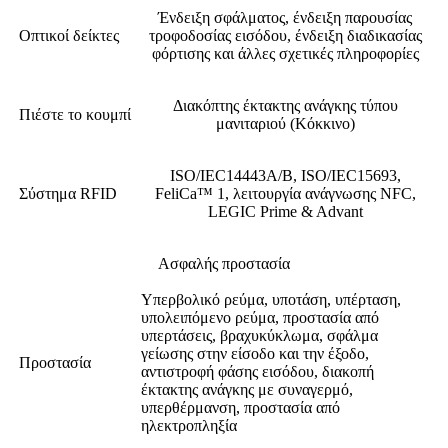
Ένδειξη σφάλματος, ένδειξη παρουσίας
Οπτικοί δείκτες
τροφοδοσίας εισόδου, ένδειξη διαδικασίας
φόρτισης και άλλες σχετικές πληροφορίες
Διακόπτης έκτακτης ανάγκης τύπου
Πιέστε το κουμπί
μανιταριού (Κόκκινο)
ISO/IEC14443A/B, ISO/IEC15693,
Σύστημα RFID
FeliCa™ 1, λειτουργία ανάγνωσης NFC,
LEGIC Prime & Advant
Ασφαλής προστασία
Υπερβολικό ρεύμα, υποτάση, υπέρταση,
υπολειπόμενο ρεύμα, προστασία από
υπερτάσεις, βραχυκύκλωμα, σφάλμα
γείωσης στην είσοδο και την έξοδο,
Προστασία
αντιστροφή φάσης εισόδου, διακοπή
έκτακτης ανάγκης με συναγερμό,
υπερθέρμανση, προστασία από
ηλεκτροπληξία