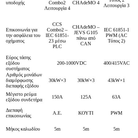
υποδοχής
Combo2
CHAdeMO 4
Λειτουργία 3
Λειτουργία 4
CCS
CHAdeMO –
Επικοινωνία για
Combo2 –
IEC 61851-1
JEVS G105
την ασφάλεια του
IEC 61851-
PWM (AC
πάνω από
οχήματος
23 μέσω
Τύπος 2)
CAN
PLC
Εύρος τάσης
εξόδου
200-1000VDC
400/415VAC
συστήματος
Αριθμός μονάδων
διαμόρφωσης
30kW×3
30kW×3
43kW×1
διεπαφής εξόδου
Μέγιστο ρεύμα
150Α
125Α
63Α
εξόδου συνδετήρα
Διεπαφή
Α.Ε.
ΚΟΥΤΙ
PWM
επικοινωνίας
Μήκος καλωδίου
5m
5m
5m