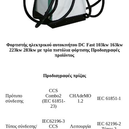
Φορτιστής ηλεκτρικού αυτοκινήτου DC Fast 103kw 163kw
223kw 283kw με τρία πιστόλια φόρτισης Προδιαγραφές
προϊόντος
Προδιαγραφές πρίζας
CCS
Πρότυπο
Combo2
CHAdeMO
IEC 61851-1
σύνδεσης
(IEC 61851-
1.2
23)
IEC62196-3
IEC 62196-2
Τύπος σύνδεσης/
CCS
Λειτουργία
Τύπος 2