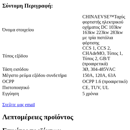
Σύντομη Περιγραφή:
CHINAEVSE™️Ταχύς
φορτιστής ηλεκτρικού
οχήματος DC 103kw
Όνομα στοιχείου
163kw 223kw 283kw
με τρία πιστόλια
φόρτισης
CCS 1, CCS 2,
CHAdeMO, Τύπος 1,
Τύπος εξόδου
Τύπος 2, GB/T
(προαιρετικά)
Τάση εισόδου
3Ø, 304-485VAC
Μέγιστο ρεύμα εξόδου συνδετήρα
150Α, 120Α, 63Α
OCPP
OCPP 1.6 (προαιρετικό)
Πιστοποιητικό
CE, TUV, UL
Εγγύηση
5 χρόνια
Στείλτε μας email
Λεπτομέρειες προϊόντος