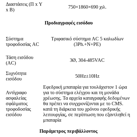
Διαστάσεις (Π x Υ
750×1860×690 χιλ.
x Β)
Προδιαγραφές εισόδου
Σύστημα
Τριφασικό σύστημα AC 5 καλωδίων
τροφοδοσίας AC
(3Ph.+N+PE)
Τάση εισόδου
3Ø, 304-485VAC
(AC)
Συχνότητα
50Hz±10Hz
εισόδου
Εφεδρική μπαταρία για τουλάχιστον 1 ώρα
Αντίγραφο
για το σύστημα ελέγχου και τη μονάδα
ασφαλείας
χρέωσης. Τα αρχεία καταγραφής δεδομένων
σφάλματος
θα πρέπει να συγχρονίζονται με το CMS.
τροφοδοσίας
κατά τη διάρκεια του χρόνου εφεδρικής
εισόδου
λειτουργίας, σε περίπτωση που εξαντληθεί η
μπαταρία
Παράμετρος περιβάλλοντος