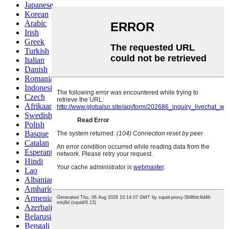
Japanese
Korean
Arabic
Irish
Greek
Turkish
Italian
Danish
Romanian
Indonesian
Czech
Afrikaans
Swedish
Polish
Basque
Catalan
Esperanto
Hindi
Lao
Albanian
Amharic
Armenian
Azerbaijani
Belarusian
Bengali