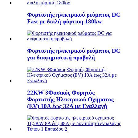
Φορτιστής ηλεκτρικού ρεύματος DC
Fast με διπλή φόρτιση 180kw
Φορτιστής ηλεκτρικού ρεύματος DC
για διαφημιστική προβολή
22KW 3Φασικός Φορητός
Φορτιστής Ηλεκτρικού Οχήματος
(EV) 10A έως 32A με Εναλλαγή