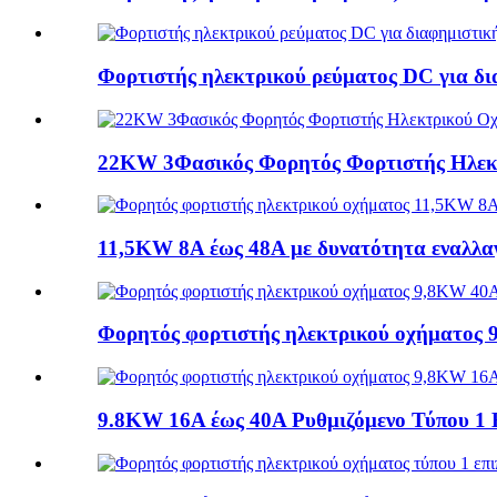
Φορτιστής ηλεκτρικού ρεύματος DC για δ
22KW 3Φασικός Φορητός Φορτιστής Ηλεκτ
11,5KW 8A έως 48A με δυνατότητα εναλλαγ
Φορητός φορτιστής ηλεκτρικού οχήματος 
9.8KW 16A έως 40A Ρυθμιζόμενο Τύπου 1 Ε