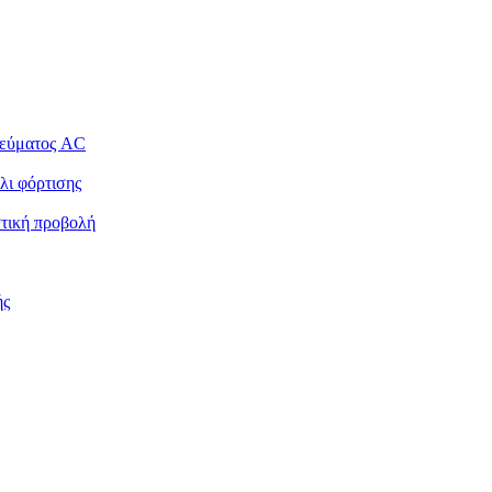
ρεύματος AC
λι φόρτισης
στική προβολή
ής