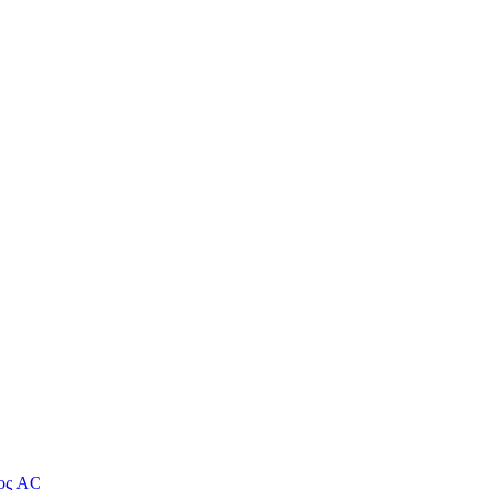
τος AC