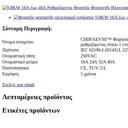
Σύντομη Περιγραφή:
CHINAEVSE™️ Φορητός φ
Όνομα στοιχείου
ρυθμιζόμενος τύπου 1 επ
Πρότυπο
IEC 62196-I-2014/UL 22
Ονομαστική τάση
250VAC
Ονομαστικό ρεύμα
16Α 24Α 32Α 40Α
Πιστοποιητικό
CE, TUV, UL
Εγγύηση
5 χρόνια
Στείλτε μας email
Λεπτομέρειες προϊόντος
Ετικέτες προϊόντων