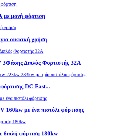
 με μονή φόρτιση
για οικιακή χρήση
 3Φάσης Διπλός Φορτιστής 32A
όρτισης DC Fast...
V 160kw με ένα πιστόλι φόρτισης
ε διπλή φόρτιση 180kw