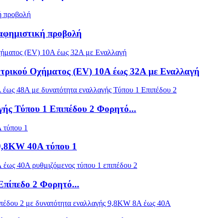
ιαφημιστική προβολή
ρικού Οχήματος (EV) 10A έως 32A με Εναλλαγή
ής Τύπου 1 Επιπέδου 2 Φορητό...
9,8KW 40A τύπου 1
πίπεδο 2 Φορητό...