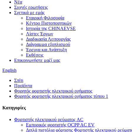
Νέα
Συχνές ερωτήσεις
Σχετικά με εμάς
Εταιρική Φιλοσοφία
Κέντρο Πιστοποιητικών
Ιστορία της CHINAEVSE
Λίστες Έργων
Διαδικασία Λειτουργίας
Διάγραμμα εξοπλισμού
Έρευνα και Ανάπτυξη
Εκθέσεις
Επικοινωνήστε μαζί μας
English
Σπίτι
Προϊόντα
Φορητός φορτιστής ηλεκτρικού οχήματος
Φορητός φορτιστής ηλεκτρικού οχήματος τύπου 1
Κατηγορίες
Φορτιστής ηλεκτρικού ρεύματος AC
Εμπορικός φορτιστής OCPP AC EV
Διπλά πιστόλια φόρτισης Φορτιστής ηλεκτρικού ρεύμα