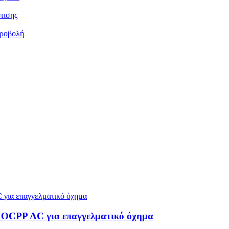
τισης
προβολή
 OCPP AC για επαγγελματικό όχημα