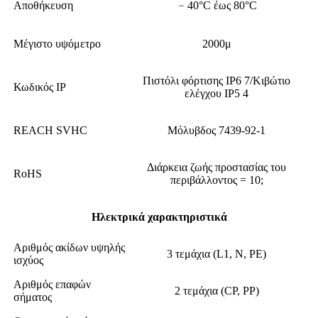
Αποθήκευση
﹣40°C έως 80°C
Μέγιστο υψόμετρο
2000μ
Πιστόλι φόρτισης IP6 7/Κιβώτιο
Κωδικός IP
ελέγχου IP5 4
REACH SVHC
Μόλυβδος 7439-92-1
Διάρκεια ζωής προστασίας του
RoHS
περιβάλλοντος = 10;
Ηλεκτρικά χαρακτηριστικά
Αριθμός ακίδων υψηλής
3 τεμάχια (L1, N, PE)
ισχύος
Αριθμός επαφών
2 τεμάχια (CP, PP)
σήματος