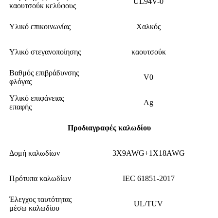
UL94V-0
καουτσούκ κελύφους
Υλικό επικοινωνίας
Χαλκός
Υλικό στεγανοποίησης
καουτσούκ
Βαθμός επιβράδυνσης
V0
φλόγας
Υλικό επιφάνειας
Ag
επαφής
Προδιαγραφές καλωδίου
Δομή καλωδίων
3X9AWG+1X18AWG
Πρότυπα καλωδίων
IEC 61851-2017
Έλεγχος ταυτότητας
UL/TUV
μέσω καλωδίου