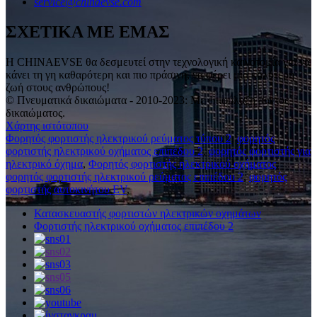
service@chinaevse.com
ΣΧΕΤΙΚΑ ΜΕ ΕΜΑΣ
Η CHINAEVSE θα δεσμευτεί στην τεχνολογική καινοτομία για να
κάνει τη γη καθαρότερη και πιο πράσινη, να φέρει μια καλύτερη
ζωή στους ανθρώπους!
© Πνευματικά δικαιώματα - 2010-2023: Με επιφύλαξη παντός
δικαιώματος.
Χάρτης ιστότοπου
Φορητός φορτιστής ηλεκτρικού ρεύματος τύπου 2
,
φορητός
φορτιστής ηλεκτρικού οχήματος επιπέδου 2
,
φορητός φορτιστής για
ηλεκτρικό όχημα
,
Φορητός φορτιστής ηλεκτρικού οχήματος
,
φορητός φορτιστής ηλεκτρικού ρεύματος επιπέδου 2
,
φορητός
φορτιστής αυτοκινήτου EV
,
Κατασκευαστής φορτιστών ηλεκτρικών οχημάτων
Φορτιστής ηλεκτρικού οχήματος επιπέδου 2