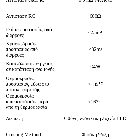
Αντίσταση RC
680Ω
Ρεύμα προστασίας από
≤23mA
διαρροές
Χρόνος δράσης
προστασίας από
≤32ms
διαρροές
Κατανάλωση ενέργειας
≤4Ｗ
σε κατάσταση αναμονής
Θερμοκρασία
προστασίας μέσα στο
≥185℉
πιστόλι φόρτισης
Θερμοκρασία
αποκατάστασης πέρα ​​
≤167℉
από τη θερμοκρασία
Διεπαφή
Οθόνη, ενδεικτική λυχνία LED
Cool ing Me thod
Φυσική Ψύξη