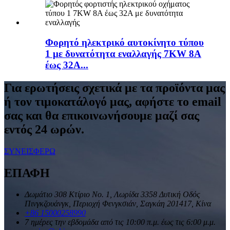
Φορητό ηλεκτρικό αυτοκίνητο τύπου
1 με δυνατότητα εναλλαγής 7KW 8A
έως 32A...
Για ερωτήσεις σχετικά με τα προϊόντα μας
ή τον τιμοκατάλογό μας, αφήστε το email
σας και θα επικοινωνήσουμε μαζί σας
εντός 24 ωρών.
ΣΥΝΕΙΣΦΕΡΩ
ΕΠΑΦΗ
Δωμάτιο 308 Κτίριο Νο. 1, Λωρίδα 3358 Δυτική Οδός
Πινγκζουάνγκ, Περιοχή Φενγκσιάν, Σαγκάη 201417, Κίνα
+86 15000258990
7 ημέρες την εβδομάδα από τις 10:00 π.μ. έως τις 6:00 μ.μ.