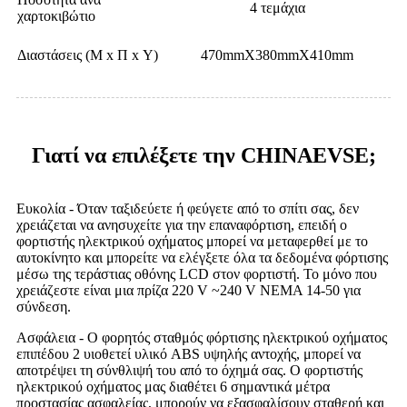
4 τεμάχια
χαρτοκιβώτιο
Διαστάσεις (Μ x Π x Υ)
470mmX380mmX410mm
Γιατί να επιλέξετε την CHINAEVSE;
Ευκολία - Όταν ταξιδεύετε ή φεύγετε από το σπίτι σας, δεν
χρειάζεται να ανησυχείτε για την επαναφόρτιση, επειδή ο
φορτιστής ηλεκτρικού οχήματος μπορεί να μεταφερθεί με το
αυτοκίνητο και μπορείτε να ελέγξετε όλα τα δεδομένα φόρτισης
μέσω της τεράστιας οθόνης LCD στον φορτιστή. Το μόνο που
χρειάζεστε είναι μια πρίζα 220 V ~240 V NEMA 14-50 για
σύνδεση.
Ασφάλεια - Ο φορητός σταθμός φόρτισης ηλεκτρικού οχήματος
επιπέδου 2 υιοθετεί υλικό ABS υψηλής αντοχής, μπορεί να
αποτρέψει τη σύνθλιψή του από το όχημά σας. Ο φορτιστής
ηλεκτρικού οχήματος μας διαθέτει 6 σημαντικά μέτρα
προστασίας ασφαλείας, μπορούν να εξασφαλίσουν σταθερή και