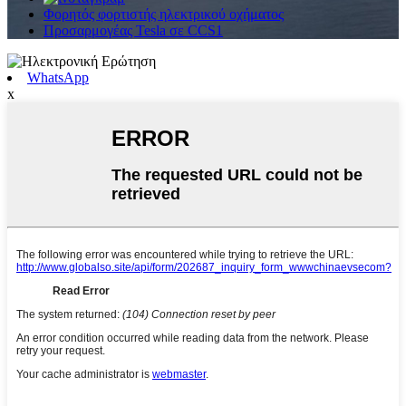
Φορητός φορτιστής ηλεκτρικού οχήματος
Προσαρμογέας Tesla σε CCS1
WhatsApp
x