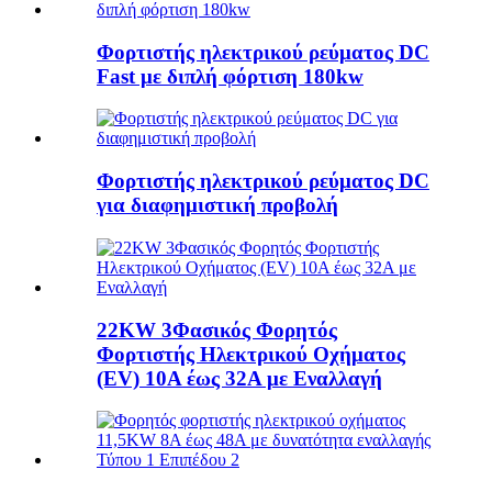
Φορτιστής ηλεκτρικού ρεύματος DC
Fast με διπλή φόρτιση 180kw
Φορτιστής ηλεκτρικού ρεύματος DC
για διαφημιστική προβολή
22KW 3Φασικός Φορητός
Φορτιστής Ηλεκτρικού Οχήματος
(EV) 10A έως 32A με Εναλλαγή