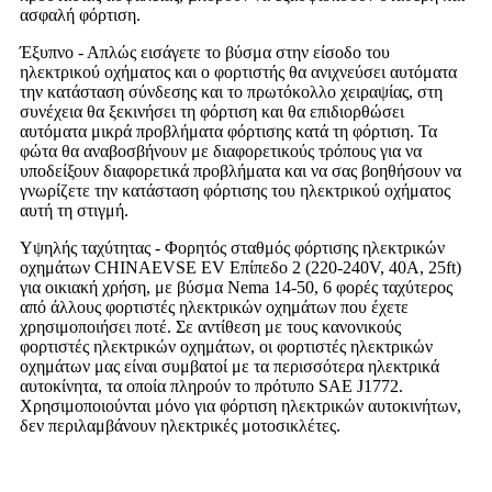
ασφαλή φόρτιση.
Έξυπνο - Απλώς εισάγετε το βύσμα στην είσοδο του
ηλεκτρικού οχήματος και ο φορτιστής θα ανιχνεύσει αυτόματα
την κατάσταση σύνδεσης και το πρωτόκολλο χειραψίας, στη
συνέχεια θα ξεκινήσει τη φόρτιση και θα επιδιορθώσει
αυτόματα μικρά προβλήματα φόρτισης κατά τη φόρτιση. Τα
φώτα θα αναβοσβήνουν με διαφορετικούς τρόπους για να
υποδείξουν διαφορετικά προβλήματα και να σας βοηθήσουν να
γνωρίζετε την κατάσταση φόρτισης του ηλεκτρικού οχήματος
αυτή τη στιγμή.
Υψηλής ταχύτητας - Φορητός σταθμός φόρτισης ηλεκτρικών
οχημάτων CHINAEVSE EV Επίπεδο 2 (220-240V, 40A, 25ft)
για οικιακή χρήση, με βύσμα Nema 14-50, 6 φορές ταχύτερος
από άλλους φορτιστές ηλεκτρικών οχημάτων που έχετε
χρησιμοποιήσει ποτέ. Σε αντίθεση με τους κανονικούς
φορτιστές ηλεκτρικών οχημάτων, οι φορτιστές ηλεκτρικών
οχημάτων μας είναι συμβατοί με τα περισσότερα ηλεκτρικά
αυτοκίνητα, τα οποία πληρούν το πρότυπο SAE J1772.
Χρησιμοποιούνται μόνο για φόρτιση ηλεκτρικών αυτοκινήτων,
δεν περιλαμβάνουν ηλεκτρικές μοτοσικλέτες.