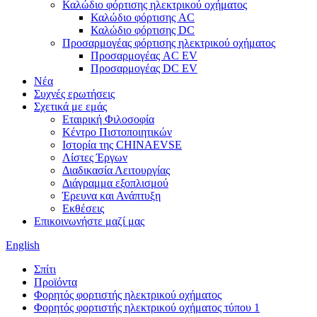
Καλώδιο φόρτισης ηλεκτρικού οχήματος
Καλώδιο φόρτισης AC
Καλώδιο φόρτισης DC
Προσαρμογέας φόρτισης ηλεκτρικού οχήματος
Προσαρμογέας AC EV
Προσαρμογέας DC EV
Νέα
Συχνές ερωτήσεις
Σχετικά με εμάς
Εταιρική Φιλοσοφία
Κέντρο Πιστοποιητικών
Ιστορία της CHINAEVSE
Λίστες Έργων
Διαδικασία Λειτουργίας
Διάγραμμα εξοπλισμού
Έρευνα και Ανάπτυξη
Εκθέσεις
Επικοινωνήστε μαζί μας
English
Σπίτι
Προϊόντα
Φορητός φορτιστής ηλεκτρικού οχήματος
Φορητός φορτιστής ηλεκτρικού οχήματος τύπου 1