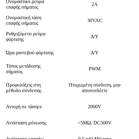
Ονομαστικό ρεύμα
2A
επαφής σήματος
Ονομαστική τάση
30VAC
επαφής σήματος
Ρυθμιζόμενο ρεύμα
Δ/Υ
φόρτισης
Ώρα ραντεβού φόρτισης
Δ/Υ
Τύπος μετάδοσης
PWM
σήματος
Προφυλάξεις στη
Πτυχωμένη σύνδεση, μην
μέθοδο σύνδεσης
αποσυνδέετε
Αντοχή σε τάσηce
2000V
Αντίσταση μόνωσης
>5MΩ, DC500V
Αντίσταση επαφής:
0,5 mΩ Μέγιστο