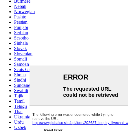
Burmese
Nepali
Norwegian
Pashto
Persian
Punjabi
Serbian
Sesotho
Sinhala
Slovak
Slovenian
Somali
Samoan
Scots Gaelic
Shona
Sindhi
Sundanese
Swahili
Tajik
Tamil
Telugu
Thai
Ukrainian
Urdu
Uzbek