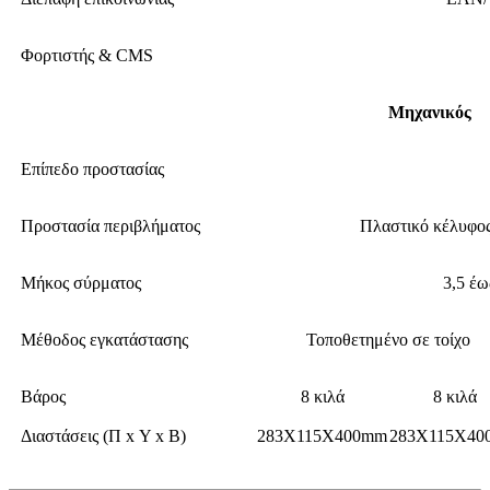
Φορτιστής & CMS
Μηχανικός
Επίπεδο προστασίας
Προστασία περιβλήματος
Πλαστικό κέλυφος
Μήκος σύρματος
3,5 έω
Μέθοδος εγκατάστασης
Τοποθετημένο σε τοίχο
Βάρος
8 κιλά
8 κιλά
Διαστάσεις (Π x Υ x Β)
283X115X400mm
283X115X40