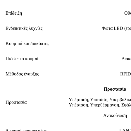
Επίδειξη
Οθό
Ενδεικτικές λυχνίες
Φώτα LED (τρο
Κουμπιά και διακόπτης
Πιέστε το κουμπί
Διακ
Μέθοδος έναρξης
RFID/
Προστασία
Υπέρταση, Υποτάση, Υπερβολικ
Προστασία
Υπέρταση, Υπερθέρμανση, Σφάλ
Ανακοίνωση
Διεπαφή επικοινωνίας
LAN/W