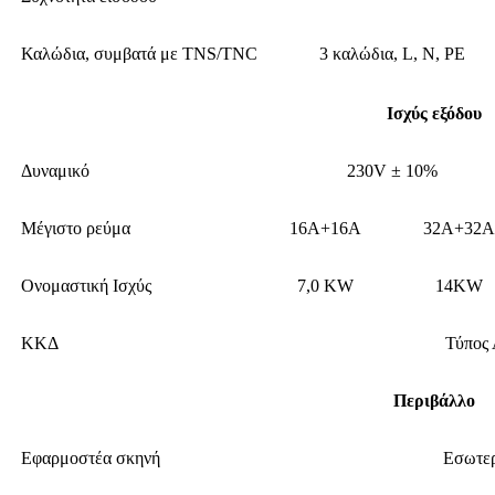
Καλώδια, συμβατά με TNS/TNC
3 καλώδια, L, N, PE
Ισχύς εξόδου
Δυναμικό
230V ± 10%
Μέγιστο ρεύμα
16Α+16Α
32Α+32Α
Ονομαστική Ισχύς
7,0 KW
14KW
ΚΚΔ
Τύπος
Περιβάλλο
Εφαρμοστέα σκηνή
Εσωτερ