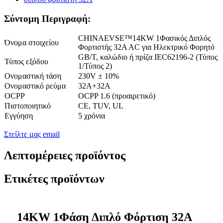
Σύντομη Περιγραφή:
CHINAEVSE™️14KW 1Φασικός Διπλός
Όνομα στοιχείου
Φορτιστής 32A AC για Ηλεκτρικό Φορητό
GB/T, καλώδιο ή πρίζα IEC62196-2 (Τύπος
Τύπος εξόδου
1/Τύπος 2)
Ονομαστική τάση
230V ± 10%
Ονομαστικό ρεύμα
32Α+32Α
OCPP
OCPP 1.6 (προαιρετικό)
Πιστοποιητικό
CE, TUV, UL
Εγγύηση
5 χρόνια
Στείλτε μας email
Λεπτομέρειες προϊόντος
Ετικέτες προϊόντων
14KW 1Φάση Διπλό Φόρτιση 32A