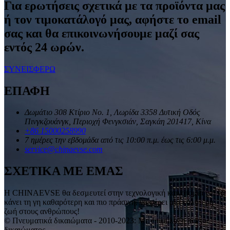
Για ερωτήσεις σχετικά με τα προϊόντα μας
ή τον τιμοκατάλογό μας, αφήστε το email
σας και θα επικοινωνήσουμε μαζί σας
εντός 24 ωρών.
ΣΥΝΕΙΣΦΕΡΩ
ΕΠΑΦΗ
Δωμάτιο 308 Κτίριο Νο. 1, Λωρίδα 3358 Δυτική Οδός
Πινγκζουάνγκ, Περιοχή Φενγκσιάν, Σαγκάη 201417, Κίνα
+86 15000258990
7 ημέρες την εβδομάδα από τις 10:00 π.μ. έως τις 6:00 μ.μ.
service@chinaevse.com
ΣΧΕΤΙΚΑ ΜΕ ΕΜΑΣ
Η CHINAEVSE θα δεσμευτεί στην τεχνολογική καινοτομία για να
κάνει τη γη καθαρότερη και πιο πράσινη, να φέρει μια καλύτερη
ζωή στους ανθρώπους!
© Πνευματικά δικαιώματα - 2010-2023: Με επιφύλαξη παντός
δικαιώματος.