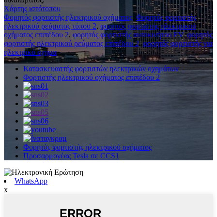
Χάρτης ιστότοπου
Φορητός φορτιστής ηλεκτρικού οχήματος
,
Φορητός φορτιστής
ηλεκτρικού ρεύματος τύπου 2
,
φορητός φορτιστής ηλεκτρικού
οχήματος επιπέδου 2
,
φορητός φορτιστής αυτοκινήτου EV
,
φορητός
φορτιστής ηλεκτρικού ρεύματος επιπέδου 2
,
φορητός φορτιστής για
ηλεκτρικό όχημα
,
Κατασκευαστής φορτιστών ηλεκτρικών οχημάτων
Φορτιστής ηλεκτρικού οχήματος επιπέδου 2
Φορητός φορτιστής ηλεκτρικού οχήματος
Προσαρμογέας Tesla σε CCS1
WhatsApp
x