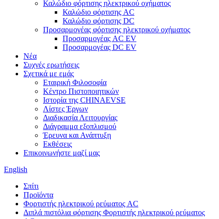
Καλώδιο φόρτισης ηλεκτρικού οχήματος
Καλώδιο φόρτισης AC
Καλώδιο φόρτισης DC
Προσαρμογέας φόρτισης ηλεκτρικού οχήματος
Προσαρμογέας AC EV
Προσαρμογέας DC EV
Νέα
Συχνές ερωτήσεις
Σχετικά με εμάς
Εταιρική Φιλοσοφία
Κέντρο Πιστοποιητικών
Ιστορία της CHINAEVSE
Λίστες Έργων
Διαδικασία Λειτουργίας
Διάγραμμα εξοπλισμού
Έρευνα και Ανάπτυξη
Εκθέσεις
Επικοινωνήστε μαζί μας
English
Σπίτι
Προϊόντα
Φορτιστής ηλεκτρικού ρεύματος AC
Διπλά πιστόλια φόρτισης Φορτιστής ηλεκτρικού ρεύματος