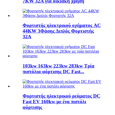
7KW 32A για οικιακή χρήση
Φορτιστής ηλεκτρικού οχήματος AC
44KW 3Φάσης Διπλός Φορτιστής
32A
103kw 163kw 223kw 283kw Τρία
πιστόλια φόρτισης DC Fast...
Φορτιστής ηλεκτρικού ρεύματος DC
Fast EV 160kw με ένα πιστόλι
φόρτισης