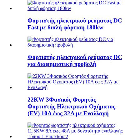
Φορτιστής ηλεκτρικού ρεύματος DC
Fast με διπλή φόρτιση 180kw
Φορτιστής ηλεκτρικού ρεύματος DC
για διαφημιστική προβολή
22KW 3Φασικός Φορητός
Φορτιστής Ηλεκτρικού Οχήματος
(EV) 10A έως 32A με Εναλλαγή