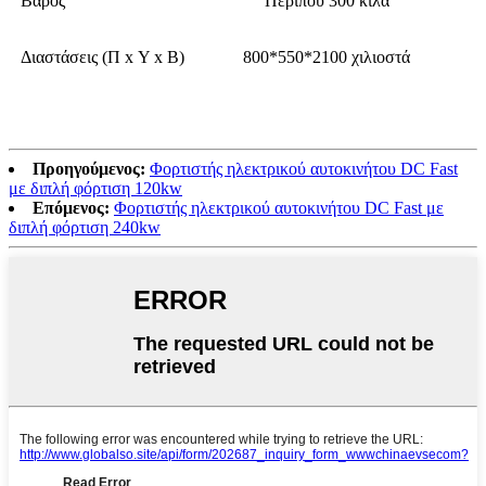
Βάρος
Περίπου 300 κιλά
Διαστάσεις (Π x Υ x Β)
800*550*2100 χιλιοστά
Προηγούμενος:
Φορτιστής ηλεκτρικού αυτοκινήτου DC Fast
με διπλή φόρτιση 120kw
Επόμενος:
Φορτιστής ηλεκτρικού αυτοκινήτου DC Fast με
διπλή φόρτιση 240kw