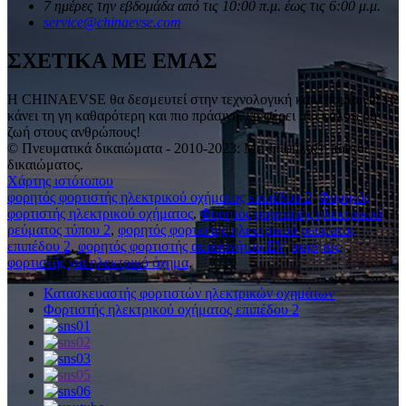
7 ημέρες την εβδομάδα από τις 10:00 π.μ. έως τις 6:00 μ.μ.
service@chinaevse.com
ΣΧΕΤΙΚΑ ΜΕ ΕΜΑΣ
Η CHINAEVSE θα δεσμευτεί στην τεχνολογική καινοτομία για να
κάνει τη γη καθαρότερη και πιο πράσινη, να φέρει μια καλύτερη
ζωή στους ανθρώπους!
© Πνευματικά δικαιώματα - 2010-2023: Με επιφύλαξη παντός
δικαιώματος.
Χάρτης ιστότοπου
φορητός φορτιστής ηλεκτρικού οχήματος επιπέδου 2
,
Φορητός
φορτιστής ηλεκτρικού οχήματος
,
Φορητός φορτιστής ηλεκτρικού
ρεύματος τύπου 2
,
φορητός φορτιστής ηλεκτρικού ρεύματος
επιπέδου 2
,
φορητός φορτιστής αυτοκινήτου EV
,
φορητός
φορτιστής για ηλεκτρικό όχημα
,
Κατασκευαστής φορτιστών ηλεκτρικών οχημάτων
Φορτιστής ηλεκτρικού οχήματος επιπέδου 2