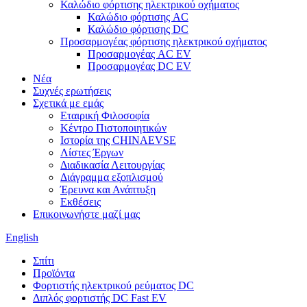
Καλώδιο φόρτισης ηλεκτρικού οχήματος
Καλώδιο φόρτισης AC
Καλώδιο φόρτισης DC
Προσαρμογέας φόρτισης ηλεκτρικού οχήματος
Προσαρμογέας AC EV
Προσαρμογέας DC EV
Νέα
Συχνές ερωτήσεις
Σχετικά με εμάς
Εταιρική Φιλοσοφία
Κέντρο Πιστοποιητικών
Ιστορία της CHINAEVSE
Λίστες Έργων
Διαδικασία Λειτουργίας
Διάγραμμα εξοπλισμού
Έρευνα και Ανάπτυξη
Εκθέσεις
Επικοινωνήστε μαζί μας
English
Σπίτι
Προϊόντα
Φορτιστής ηλεκτρικού ρεύματος DC
Διπλός φορτιστής DC Fast EV