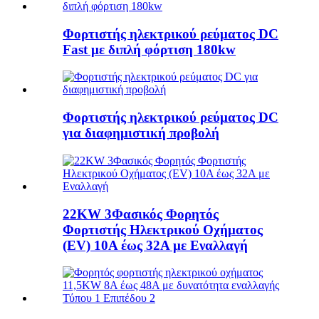
Φορτιστής ηλεκτρικού ρεύματος DC
Fast με διπλή φόρτιση 180kw
Φορτιστής ηλεκτρικού ρεύματος DC
για διαφημιστική προβολή
22KW 3Φασικός Φορητός
Φορτιστής Ηλεκτρικού Οχήματος
(EV) 10A έως 32A με Εναλλαγή