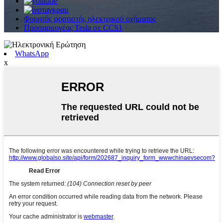
Φορητός φορτιστής ηλεκτρικού οχήματος
Προσαρμογέας Tesla σε CCS1
WhatsApp
x