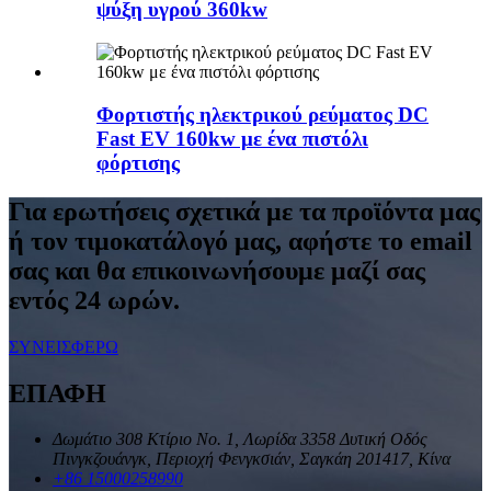
ψύξη υγρού 360kw
Φορτιστής ηλεκτρικού ρεύματος DC
Fast EV 160kw με ένα πιστόλι
φόρτισης
Για ερωτήσεις σχετικά με τα προϊόντα μας
ή τον τιμοκατάλογό μας, αφήστε το email
σας και θα επικοινωνήσουμε μαζί σας
εντός 24 ωρών.
ΣΥΝΕΙΣΦΕΡΩ
ΕΠΑΦΗ
Δωμάτιο 308 Κτίριο Νο. 1, Λωρίδα 3358 Δυτική Οδός
Πινγκζουάνγκ, Περιοχή Φενγκσιάν, Σαγκάη 201417, Κίνα
+86 15000258990