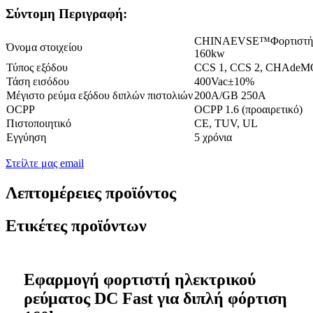
Σύντομη Περιγραφή:
CHINAEVSE™️Φορτιστής η
Όνομα στοιχείου
160kw
Τύπος εξόδου
CCS 1, CCS 2, CHAdeMO,
Τάση εισόδου
400Vac±10%
Μέγιστο ρεύμα εξόδου διπλών πιστολιών
200A/GB 250A
OCPP
OCPP 1.6 (προαιρετικό)
Πιστοποιητικό
CE, TUV, UL
Εγγύηση
5 χρόνια
Στείλτε μας email
Λεπτομέρειες προϊόντος
Ετικέτες προϊόντων
Εφαρμογή φορτιστή ηλεκτρικού
ρεύματος DC Fast για διπλή φόρτιση