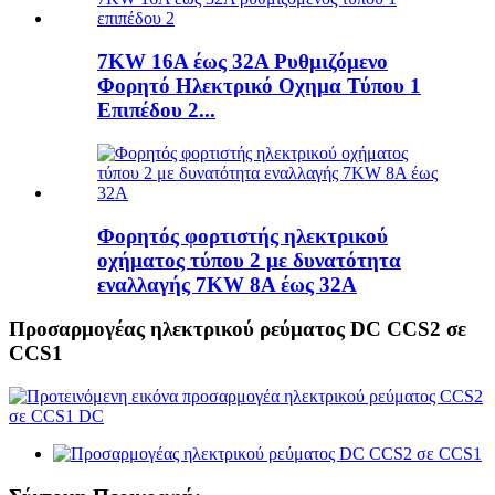
7KW 16A έως 32A Ρυθμιζόμενο
Φορητό Ηλεκτρικό Οχημα Τύπου 1
Επιπέδου 2...
Φορητός φορτιστής ηλεκτρικού
οχήματος τύπου 2 με δυνατότητα
εναλλαγής 7KW 8A έως 32A
Προσαρμογέας ηλεκτρικού ρεύματος DC CCS2 σε
CCS1