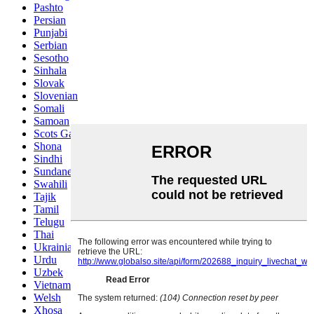
Pashto
Persian
Punjabi
Serbian
Sesotho
Sinhala
Slovak
Slovenian
Somali
Samoan
Scots Gaelic
Shona
Sindhi
Sundanese
Swahili
Tajik
Tamil
Telugu
Thai
Ukrainian
Urdu
Uzbek
Vietnamese
Welsh
Xhosa