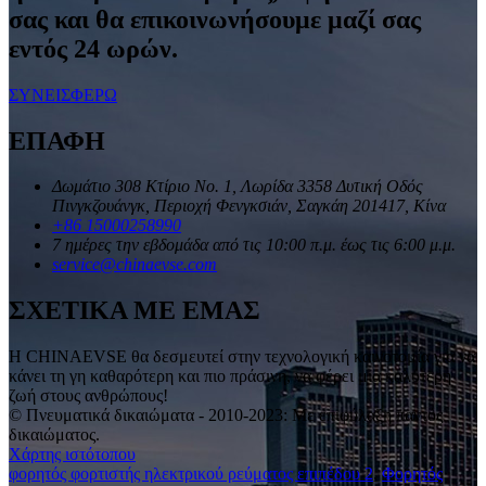
σας και θα επικοινωνήσουμε μαζί σας
εντός 24 ωρών.
ΣΥΝΕΙΣΦΕΡΩ
ΕΠΑΦΗ
Δωμάτιο 308 Κτίριο Νο. 1, Λωρίδα 3358 Δυτική Οδός
Πινγκζουάνγκ, Περιοχή Φενγκσιάν, Σαγκάη 201417, Κίνα
+86 15000258990
7 ημέρες την εβδομάδα από τις 10:00 π.μ. έως τις 6:00 μ.μ.
service@chinaevse.com
ΣΧΕΤΙΚΑ ΜΕ ΕΜΑΣ
Η CHINAEVSE θα δεσμευτεί στην τεχνολογική καινοτομία για να
κάνει τη γη καθαρότερη και πιο πράσινη, να φέρει μια καλύτερη
ζωή στους ανθρώπους!
© Πνευματικά δικαιώματα - 2010-2023: Με επιφύλαξη παντός
δικαιώματος.
Χάρτης ιστότοπου
φορητός φορτιστής ηλεκτρικού ρεύματος επιπέδου 2
,
Φορητός