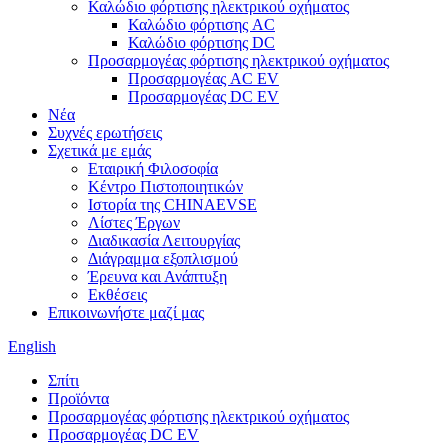
Καλώδιο φόρτισης ηλεκτρικού οχήματος
Καλώδιο φόρτισης AC
Καλώδιο φόρτισης DC
Προσαρμογέας φόρτισης ηλεκτρικού οχήματος
Προσαρμογέας AC EV
Προσαρμογέας DC EV
Νέα
Συχνές ερωτήσεις
Σχετικά με εμάς
Εταιρική Φιλοσοφία
Κέντρο Πιστοποιητικών
Ιστορία της CHINAEVSE
Λίστες Έργων
Διαδικασία Λειτουργίας
Διάγραμμα εξοπλισμού
Έρευνα και Ανάπτυξη
Εκθέσεις
Επικοινωνήστε μαζί μας
English
Σπίτι
Προϊόντα
Προσαρμογέας φόρτισης ηλεκτρικού οχήματος
Προσαρμογέας DC EV