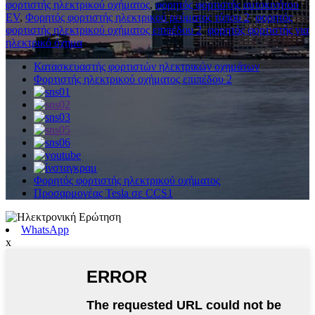
φορτιστής ηλεκτρικού οχήματος
,
φορητός φορτιστής αυτοκινήτου
EV
,
Φορητός φορτιστής ηλεκτρικού ρεύματος τύπου 2
,
φορητός
φορτιστής ηλεκτρικού οχήματος επιπέδου 2
,
φορητός φορτιστής για
ηλεκτρικό όχημα
,
Κατασκευαστής φορτιστών ηλεκτρικών οχημάτων
Φορτιστής ηλεκτρικού οχήματος επιπέδου 2
Φορητός φορτιστής ηλεκτρικού οχήματος
Προσαρμογέας Tesla σε CCS1
WhatsApp
x