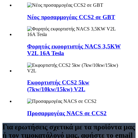
Νέος προσαρμογέας CCS2 σε GBT
Φορητός εκφορτιστής NACS 3,5KW
V2L 16A Tesla
Εκφορτιστής CCS2 5kw
(7kw/10kw/15kw) V2L
Προσαρμογέας NACS σε CCS2
Για ερωτήσεις σχετικά με τα προϊόντα μας
ή τον τιμοκατάλογό μας, αφήστε το email