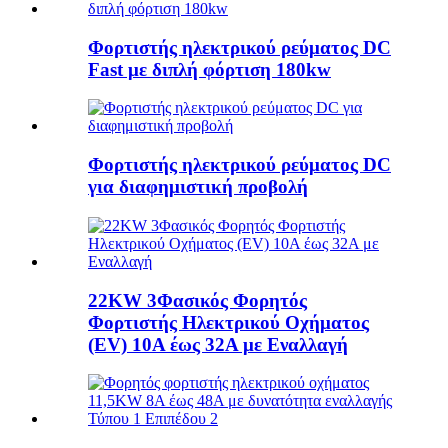
Φορτιστής ηλεκτρικού ρεύματος DC
Fast με διπλή φόρτιση 180kw
Φορτιστής ηλεκτρικού ρεύματος DC
για διαφημιστική προβολή
22KW 3Φασικός Φορητός
Φορτιστής Ηλεκτρικού Οχήματος
(EV) 10A έως 32A με Εναλλαγή