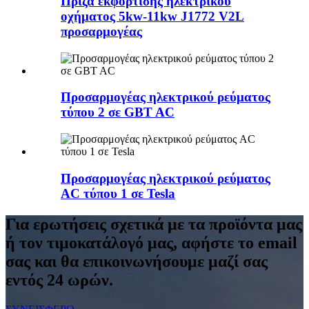
Πρίζα εκφόρτισης ηλεκτρικού
οχήματος 5kw-11kw J1772 V2L
προσαρμογέας
Προσαρμογέας ηλεκτρικού ρεύματος
τύπου 2 σε GBT AC
Προσαρμογέας ηλεκτρικού ρεύματος
AC τύπου 1 σε Tesla
Για ερωτήσεις σχετικά με τα προϊόντα μας
ή τον τιμοκατάλογό μας, αφήστε το email
σας και θα επικοινωνήσουμε μαζί σας
εντός 24 ωρών.