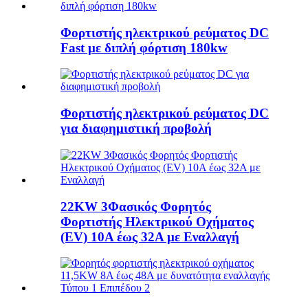
Φορτιστής ηλεκτρικού ρεύματος DC
Fast με διπλή φόρτιση 180kw
Φορτιστής ηλεκτρικού ρεύματος DC
για διαφημιστική προβολή
22KW 3Φασικός Φορητός
Φορτιστής Ηλεκτρικού Οχήματος
(EV) 10A έως 32A με Εναλλαγή