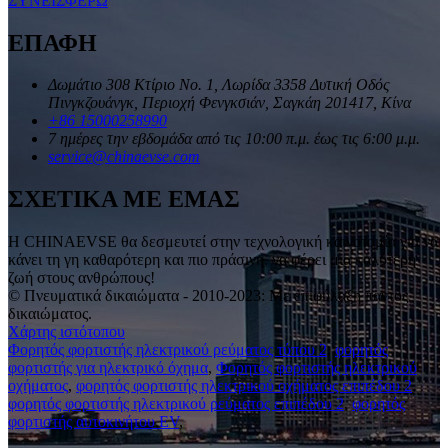
ΣΥΝΕΙΣΦΕΡΩ
ΕΠΑΦΗ
Δωμάτιο 308 Κτίριο Νο. 1, Λωρίδα 3358 Δυτική Οδός
Πινγκζουάνγκ, Περιοχή Φενγκσιάν, Σαγκάη 201417, Κίνα
+86 15000258990
7 ημέρες την εβδομάδα από τις 10:00 π.μ. έως τις 6:00 μ.μ.
service@chinaevse.com
ΣΧΕΤΙΚΑ ΜΕ ΕΜΑΣ
Η CHINAEVSE θα δεσμευτεί στην τεχνολογική καινοτομία για να
κάνει τη γη καθαρότερη και πιο πράσινη, να φέρει μια καλύτερη
ζωή στους ανθρώπους!
© Πνευματικά δικαιώματα - 2010-2023: Με επιφύλαξη παντός
δικαιώματος.
Χάρτης ιστότοπου
Φορητός φορτιστής ηλεκτρικού ρεύματος τύπου 2
,
φορητός
φορτιστής για ηλεκτρικό όχημα
,
Φορητός φορτιστής ηλεκτρικού
οχήματος
,
φορητός φορτιστής ηλεκτρικού οχήματος επιπέδου 2
,
φορητός φορτιστής ηλεκτρικού ρεύματος επιπέδου 2
,
φορητός
φορτιστής αυτοκινήτου EV
,