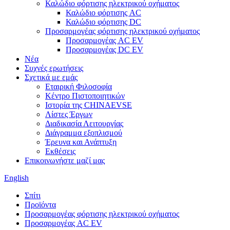
Καλώδιο φόρτισης ηλεκτρικού οχήματος
Καλώδιο φόρτισης AC
Καλώδιο φόρτισης DC
Προσαρμογέας φόρτισης ηλεκτρικού οχήματος
Προσαρμογέας AC EV
Προσαρμογέας DC EV
Νέα
Συχνές ερωτήσεις
Σχετικά με εμάς
Εταιρική Φιλοσοφία
Κέντρο Πιστοποιητικών
Ιστορία της CHINAEVSE
Λίστες Έργων
Διαδικασία Λειτουργίας
Διάγραμμα εξοπλισμού
Έρευνα και Ανάπτυξη
Εκθέσεις
Επικοινωνήστε μαζί μας
English
Σπίτι
Προϊόντα
Προσαρμογέας φόρτισης ηλεκτρικού οχήματος
Προσαρμογέας AC EV