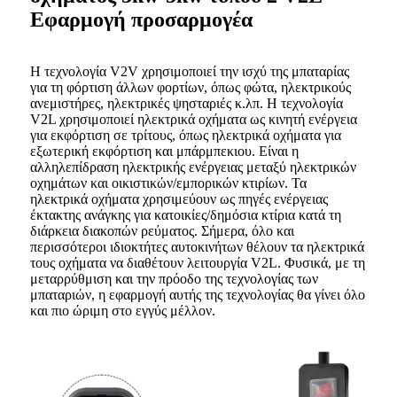
Εφαρμογή προσαρμογέα
Η τεχνολογία V2V χρησιμοποιεί την ισχύ της μπαταρίας
για τη φόρτιση άλλων φορτίων, όπως φώτα, ηλεκτρικούς
ανεμιστήρες, ηλεκτρικές ψησταριές κ.λπ. Η τεχνολογία
V2L χρησιμοποιεί ηλεκτρικά οχήματα ως κινητή ενέργεια
για εκφόρτιση σε τρίτους, όπως ηλεκτρικά οχήματα για
εξωτερική εκφόρτιση και μπάρμπεκιου. Είναι η
αλληλεπίδραση ηλεκτρικής ενέργειας μεταξύ ηλεκτρικών
οχημάτων και οικιστικών/εμπορικών κτιρίων. Τα
ηλεκτρικά οχήματα χρησιμεύουν ως πηγές ενέργειας
έκτακτης ανάγκης για κατοικίες/δημόσια κτίρια κατά τη
διάρκεια διακοπών ρεύματος. Σήμερα, όλο και
περισσότεροι ιδιοκτήτες αυτοκινήτων θέλουν τα ηλεκτρικά
τους οχήματα να διαθέτουν λειτουργία V2L. Φυσικά, με τη
μεταρρύθμιση και την πρόοδο της τεχνολογίας των
μπαταριών, η εφαρμογή αυτής της τεχνολογίας θα γίνει όλο
και πιο ώριμη στο εγγύς μέλλον.