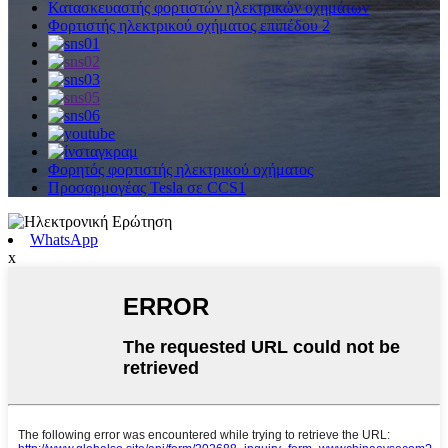
Κατασκευαστής φορτιστών ηλεκτρικών οχημάτων
Φορτιστής ηλεκτρικού οχήματος επιπέδου 2
Φορητός φορτιστής ηλεκτρικού οχήματος
Προσαρμογέας Tesla σε CCS1
WhatsApp
x