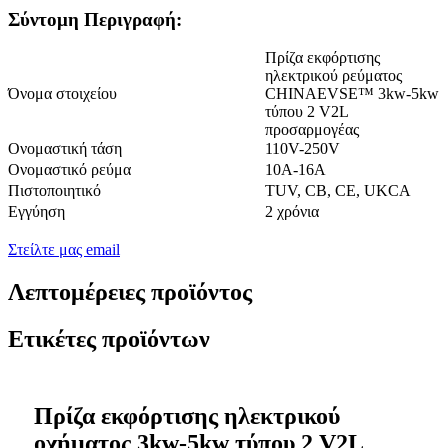
Σύντομη Περιγραφή:
Πρίζα εκφόρτισης
ηλεκτρικού ρεύματος
Όνομα στοιχείου
CHINAEVSE™️ 3kw-5kw
τύπου 2 V2L
προσαρμογέας
Ονομαστική τάση
110V-250V
Ονομαστικό ρεύμα
10Α-16Α
Πιστοποιητικό
TUV, CB, CE, UKCA
Εγγύηση
2 χρόνια
Στείλτε μας email
Λεπτομέρειες προϊόντος
Ετικέτες προϊόντων
Πρίζα εκφόρτισης ηλεκτρικού
οχήματος 3kw-5kw τύπου 2 V2L