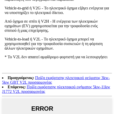
Vehicle-to-grid ή V2G - Το ηλεκτρικό όχημα εξάγει ενέργεια για
να υποστηρίξει το ηλεκτρικό δίκτυο.
Από όχημα σε σπίτι ή V2H - Η ενέργεια των ηλεκτρικών
οχημάτων (EV) χρησιμοποιείται για την τροφοδοσία ενός
σπιτιού ή μιας επιχείρησης.
Vehicle-to-load ή V2L - Το ηλεκτρικό όχημα μπορεί να
χρησιμοποιηθεί για την τροφοδοσία συσκευών ή τη φόρτιση
άλλων ηλεκτρικών οχημάτων.
* Το V2L δεν απαιτεί αμφίδρομο φορτιστή για να λειτουργήσει
Προηγούμενος:
Πρίζα εκφόρτισης ηλεκτρικού ρεύματος 3kw-
5kw GBT V2L προσαρμογέας
Επόμενος:
Πρίζα εκφόρτισης ηλεκτρικού οχήματος 5kw-11kw
J1772 V2L προσαρμογέας