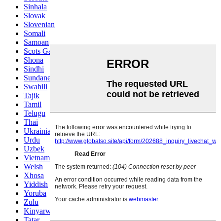
Sinhala
Slovak
Slovenian
Somali
Samoan
Scots Gaelic
Shona
Sindhi
Sundanese
Swahili
Tajik
Tamil
Telugu
Thai
Ukrainian
Urdu
Uzbek
Vietnamese
Welsh
Xhosa
Yiddish
Yoruba
Zulu
Kinyarwanda
Tatar