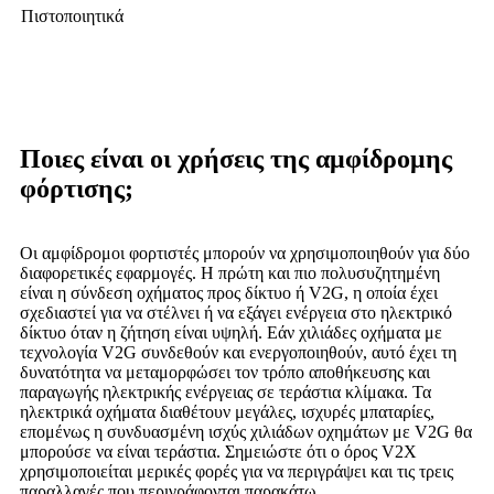
Πιστοποιητικά
Ποιες είναι οι χρήσεις της αμφίδρομης
φόρτισης;
Οι αμφίδρομοι φορτιστές μπορούν να χρησιμοποιηθούν για δύο
διαφορετικές εφαρμογές. Η πρώτη και πιο πολυσυζητημένη
είναι η σύνδεση οχήματος προς δίκτυο ή V2G, η οποία έχει
σχεδιαστεί για να στέλνει ή να εξάγει ενέργεια στο ηλεκτρικό
δίκτυο όταν η ζήτηση είναι υψηλή. Εάν χιλιάδες οχήματα με
τεχνολογία V2G συνδεθούν και ενεργοποιηθούν, αυτό έχει τη
δυνατότητα να μεταμορφώσει τον τρόπο αποθήκευσης και
παραγωγής ηλεκτρικής ενέργειας σε τεράστια κλίμακα. Τα
ηλεκτρικά οχήματα διαθέτουν μεγάλες, ισχυρές μπαταρίες,
επομένως η συνδυασμένη ισχύς χιλιάδων οχημάτων με V2G θα
μπορούσε να είναι τεράστια. Σημειώστε ότι ο όρος V2X
χρησιμοποιείται μερικές φορές για να περιγράψει και τις τρεις
παραλλαγές που περιγράφονται παρακάτω.