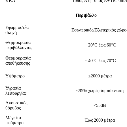
ΚΚΔ
Τύπος Α ή Τύπος A+ DC 6m
Περιβάλλο
Εφαρμοστέα
Εσωτερικός/Εξωτερικός χώρο
σκηνή
Θερμοκρασία
﹣20°C έως 60°C
περιβάλλοντος
Θερμοκρασία
﹣40°C έως 70°C
αποθήκευσης
Υψόμετρο
≤2000 μέτρα
Υγρασία
≤95% χωρίς συμπύκνωση
λειτουργίας
Ακουστικός
<55dB
θόρυβος
Μέγιστο
Έως 2000 μέτρα
υψόμετρο