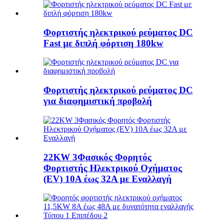
Φορτιστής ηλεκτρικού ρεύματος DC
Fast με διπλή φόρτιση 180kw
Φορτιστής ηλεκτρικού ρεύματος DC
για διαφημιστική προβολή
22KW 3Φασικός Φορητός
Φορτιστής Ηλεκτρικού Οχήματος
(EV) 10A έως 32A με Εναλλαγή