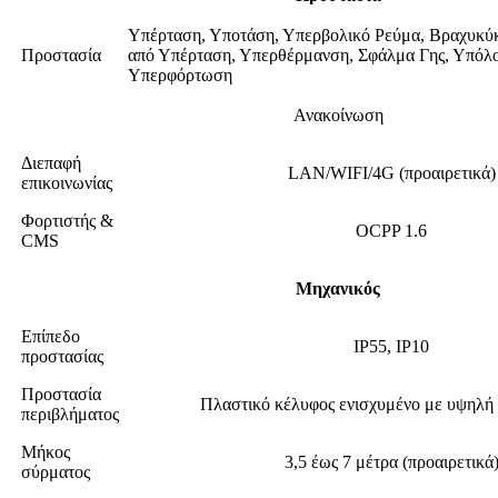
Υπέρταση, Υποτάση, Υπερβολικό Ρεύμα, Βραχυκύ
Προστασία
από Υπέρταση, Υπερθέρμανση, Σφάλμα Γης, Υπόλο
Υπερφόρτωση
Ανακοίνωση
Διεπαφή
LAN/WIFI/4G (προαιρετικά)
επικοινωνίας
Φορτιστής &
OCPP 1.6
CMS
Μηχανικός
Επίπεδο
IP55, IP10
προστασίας
Προστασία
Πλαστικό κέλυφος ενισχυμένο με υψηλή
περιβλήματος
Μήκος
3,5 έως 7 μέτρα (προαιρετικά
σύρματος