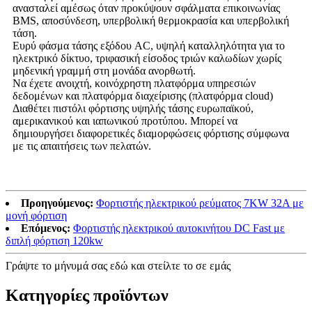
ανασταλεί αμέσως όταν προκύψουν σφάλματα επικοινωνίας
BMS, αποσύνδεση, υπερβολική θερμοκρασία και υπερβολική
τάση.
Ευρύ φάσμα τάσης εξόδου AC, υψηλή καταλληλότητα για το
ηλεκτρικό δίκτυο, τριφασική είσοδος τριών καλωδίων χωρίς
μηδενική γραμμή στη μονάδα ανορθωτή.
Να έχετε ανοιχτή, κοινόχρηστη πλατφόρμα υπηρεσιών
δεδομένων και πλατφόρμα διαχείρισης (πλατφόρμα cloud)
Διαθέτει πιστόλι φόρτισης υψηλής τάσης ευρωπαϊκού,
αμερικανικού και ιαπωνικού προτύπου. Μπορεί να
δημιουργήσει διαφορετικές διαμορφώσεις φόρτισης σύμφωνα
με τις απαιτήσεις των πελατών.
Προηγούμενος:
Φορτιστής ηλεκτρικού ρεύματος 7KW 32A με
μονή φόρτιση
Επόμενος:
Φορτιστής ηλεκτρικού αυτοκινήτου DC Fast με
διπλή φόρτιση 120kw
Γράψτε το μήνυμά σας εδώ και στείλτε το σε εμάς
Κατηγορίες προϊόντων