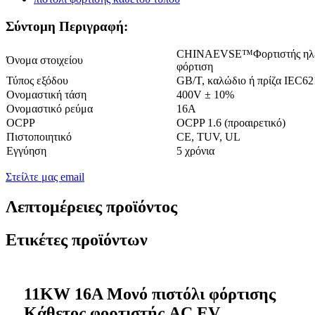
Σύντομη Περιγραφή:
CHINAEVSE™️Φορτιστής ηλε
Όνομα στοιχείου
φόρτιση
Τύπος εξόδου
GB/T, καλώδιο ή πρίζα IEC62
Ονομαστική τάση
400V ± 10%
Ονομαστικό ρεύμα
16Α
OCPP
OCPP 1.6 (προαιρετικό)
Πιστοποιητικό
CE, TUV, UL
Εγγύηση
5 χρόνια
Στείλτε μας email
Λεπτομέρειες προϊόντος
Ετικέτες προϊόντων
11KW 16A Μονό πιστόλι φόρτισης
Κάθετος φορτιστής AC EV