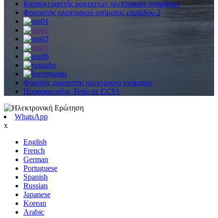
Κατασκευαστής φορτιστών ηλεκτρικών οχημάτων
Φορτιστής ηλεκτρικού οχήματος επιπέδου 2
Φορητός φορτιστής ηλεκτρικού οχήματος
Προσαρμογέας Tesla σε CCS1
WhatsApp
x
English
French
German
Portuguese
Spanish
Russian
Japanese
Korean
Arabic