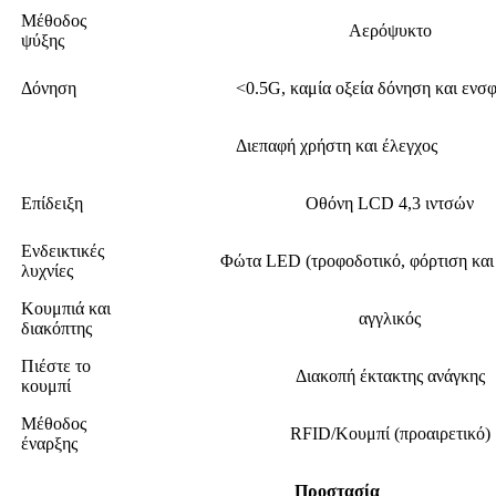
Μέθοδος
Αερόψυκτο
ψύξης
Δόνηση
<0.5G, καμία οξεία δόνηση και εν
Διεπαφή χρήστη και έλεγχος
Επίδειξη
Οθόνη LCD 4,3 ιντσών
Ενδεικτικές
Φώτα LED (τροφοδοτικό, φόρτιση και
λυχνίες
Κουμπιά και
αγγλικός
διακόπτης
Πιέστε το
Διακοπή έκτακτης ανάγκης
κουμπί
Μέθοδος
RFID/Κουμπί (προαιρετικό)
έναρξης
Προστασία