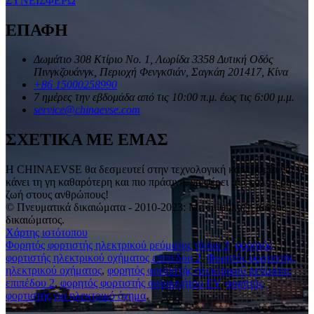
ΣΥΝΕΙΣΦΕΡΩ
ΕΠΑΦΗ
Δωμάτιο 308 Κτίριο Νο. 1, Λωρίδα 3358 Δυτική Οδός
Πινγκζουάνγκ, Περιοχή Φενγκσιάν, Σαγκάη 201417, Κίνα
+86 15000258990
7 ημέρες την εβδομάδα από τις 10:00 π.μ. έως τις 6:00 μ.μ.
service@chinaevse.com
ΣΧΕΤΙΚΑ ΜΕ ΕΜΑΣ
Η CHINAEVSE θα δεσμευτεί στην τεχνολογική καινοτομία για να
κάνει τη γη καθαρότερη και πιο πράσινη, να φέρει μια καλύτερη
ζωή στους ανθρώπους!
© Πνευματικά δικαιώματα - 2010-2023: Με επιφύλαξη παντός
δικαιώματος.
Χάρτης ιστότοπου
Φορητός φορτιστής ηλεκτρικού ρεύματος τύπου 2
,
φορητός
φορτιστής ηλεκτρικού οχήματος επιπέδου 2
,
Φορητός φορτιστής
ηλεκτρικού οχήματος
,
φορητός φορτιστής ηλεκτρικού ρεύματος
επιπέδου 2
,
φορητός φορτιστής αυτοκινήτου EV
,
φορητός
φορτιστής για ηλεκτρικό όχημα
,