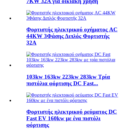
7KW 32A για οικιακή χρήση
Φορτιστής ηλεκτρικού οχήματος AC
44KW 3Φάσης Διπλός Φορτιστής
32A
103kw 163kw 223kw 283kw Τρία
πιστόλια φόρτισης DC Fast...
Φορτιστής ηλεκτρικού ρεύματος DC
Fast EV 160kw με ένα πιστόλι
φόρτισης