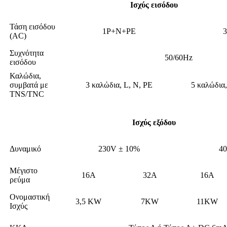
Ισχύς εισόδου
Τάση εισόδου
1P+N+PE
(AC)
Συχνότητα
50/60Hz
εισόδου
Καλώδια,
συμβατά με
3 καλώδια, L, N, PE
5 καλώδια,
TNS/TNC
Ισχύς εξόδου
Δυναμικό
230V ± 10%
4
Μέγιστο
16Α
32Α
16Α
ρεύμα
Ονομαστική
3,5 KW
7KW
11KW
Ισχύς