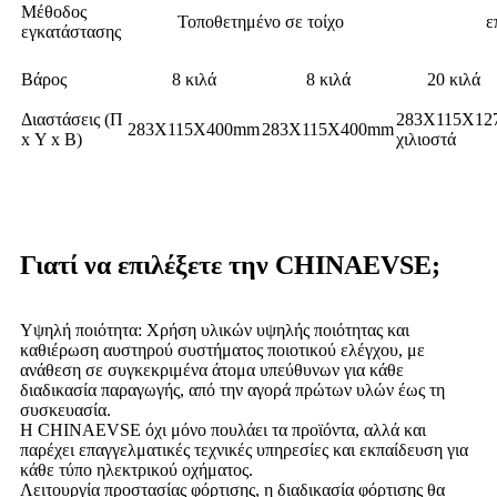
Μέθοδος
Τοποθετημένο σε τοίχο
ε
εγκατάστασης
Βάρος
8 κιλά
8 κιλά
20 κιλά
Διαστάσεις (Π
283X115X12
283X115X400mm
283X115X400mm
x Υ x Β)
χιλιοστά
Γιατί να επιλέξετε την CHINAEVSE;
Υψηλή ποιότητα: Χρήση υλικών υψηλής ποιότητας και
καθιέρωση αυστηρού συστήματος ποιοτικού ελέγχου, με
ανάθεση σε συγκεκριμένα άτομα υπεύθυνων για κάθε
διαδικασία παραγωγής, από την αγορά πρώτων υλών έως τη
συσκευασία.
Η CHINAEVSE όχι μόνο πουλάει τα προϊόντα, αλλά και
παρέχει επαγγελματικές τεχνικές υπηρεσίες και εκπαίδευση για
κάθε τύπο ηλεκτρικού οχήματος.
Λειτουργία προστασίας φόρτισης, η διαδικασία φόρτισης θα