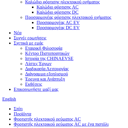
Καλώδιο φόρτισης ηλεκτρικού οχήματος
Καλώδιο φόρτισης AC
Καλώδιο φόρτισης DC
Προσαρμογέας φόρτισης ηλεκτρικού οχήματος
Προσαρμογέας AC EV
Προσαρμογέας DC EV
Νέα
Συχνές ερωτήσεις
Σχετικά με εμάς
Εταιρική Φιλοσοφία
Κέντρο Πιστοποιητικών
Ιστορία της CHINAEVSE
Λίστες Έργων
Διαδικασία Λειτουργίας
Διάγραμμα εξοπλισμού
Έρευνα και Ανάπτυξη
Εκθέσεις
Επικοινωνήστε μαζί μας
English
Σπίτι
Προϊόντα
Φορτιστής ηλεκτρικού ρεύματος AC
Φορτιστής ηλεκτρικού ρεύματος AC με ένα πιστόλι