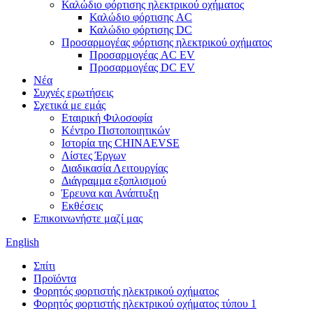
Καλώδιο φόρτισης ηλεκτρικού οχήματος
Καλώδιο φόρτισης AC
Καλώδιο φόρτισης DC
Προσαρμογέας φόρτισης ηλεκτρικού οχήματος
Προσαρμογέας AC EV
Προσαρμογέας DC EV
Νέα
Συχνές ερωτήσεις
Σχετικά με εμάς
Εταιρική Φιλοσοφία
Κέντρο Πιστοποιητικών
Ιστορία της CHINAEVSE
Λίστες Έργων
Διαδικασία Λειτουργίας
Διάγραμμα εξοπλισμού
Έρευνα και Ανάπτυξη
Εκθέσεις
Επικοινωνήστε μαζί μας
English
Σπίτι
Προϊόντα
Φορητός φορτιστής ηλεκτρικού οχήματος
Φορητός φορτιστής ηλεκτρικού οχήματος τύπου 1