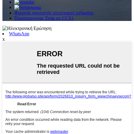
Φορητός φορτιστής ηλεκτρικού οχήματος
Προσαρμογέας Tesla σε CCS1
WhatsApp
x