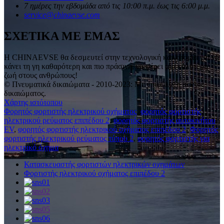
7 ημέρες την εβδομάδα από τις 10:00 π.μ. έως τις 6:00 μ.μ.
service@chinaevse.com
ΣΧΕΤΙΚΑ ΜΕ ΕΜΑΣ
Η CHINAEVSE θα δεσμευτεί στην τεχνολογική καινοτομία για να
κάνει τη γη καθαρότερη και πιο πράσινη, να φέρει μια καλύτερη
ζωή στους ανθρώπους!
© Πνευματικά δικαιώματα - 2010-2023: Με επιφύλαξη παντός
δικαιώματος.
Χάρτης ιστότοπου
Φορητός φορτιστής ηλεκτρικού οχήματος
,
φορητός φορτιστής
ηλεκτρικού ρεύματος επιπέδου 2
,
φορητός φορτιστής αυτοκινήτου
EV
,
φορητός φορτιστής ηλεκτρικού οχήματος επιπέδου 2
,
Φορητός
φορτιστής ηλεκτρικού ρεύματος τύπου 2
,
φορητός φορτιστής για
ηλεκτρικό όχημα
,
Κατασκευαστής φορτιστών ηλεκτρικών οχημάτων
Φορτιστής ηλεκτρικού οχήματος επιπέδου 2