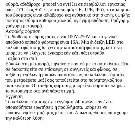
φθορά, αδιάβροχο, μπορεί να αντέξει σε περιβάλλον εργασίας
από -25°C έως +55°C, πιστοποίηση CE, TPE, IP65, το κάλυμμα
του βύσματος είναι αδιάβροχο και ανθεκτικό στη σκόνη, υψηλής
ποιότητας σύρμα καθαρού χαλκού, αγώγιμη απόδοση. Γρήγορη,
γρήγορη μεταφορά.
Ασφαλής φόρτιση
Το διαθέσιμο εύρος τάσης είναι 100V-250V και το γενικά
αποδεκτό επίπεδο φόρτισης είναι 16A. Μια ένδειξη LED στο
καλώδιο φόρτισης δείχνει την κατάσταση φόρτισης, ώστε να
μπορείτε να ελέγχετε έγκαιρα εάν κάτι πάει στραβά.
Ταξίδια στο σπίτι
Εύκολο στη μεταφορά, πηγαίνετε παντού με το αυτοκίνητο. Είτε
σε διακοπές είτε σε επίσκεψη σε συγγενείς και φίλους, σε
ταξίδια μεγάλων ή μικρών αποστάσεων, το καλώδιο φόρτισης
που μεταφέρετε μαζί σας τοποθετείται στο πορτμπαγκάζ του
αυτοκινήτου. Ο σταθμός φόρτισης μπορεί να φορτίσει πλήρως
το αυτοκίνητό σας ανά πάσα στιγμή.
Εγγύηση
Το καλώδιο φόρτισης έχει εγγύηση 24 μηνών, εάν έχετε
οποιεσδήποτε ερωτήσεις ή προβλήματα, μπορείτε να
επικοινωνήσετε μαζί μας μέσω του Amazon, θα σας παρέχουμε
την καλύτερη λύση.