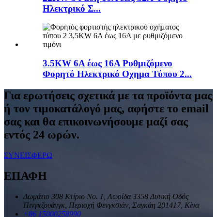
Ηλεκτρικό Σ...
3.5KW 6A έως 16A Ρυθμιζόμενο
Φορητό Ηλεκτρικό Οχημα Τύπου 2...
Για ερωτήσεις σχετικά με τα προϊόντα μας
ή τον τιμοκατάλογό μας, αφήστε το email
σας και θα επικοινωνήσουμε μαζί σας
εντός 24 ωρών.
ΣΥΝΕΙΣΦΕΡΩ
ΕΠΑΦΗ
Δωμάτιο 308 Κτίριο Νο. 1, Λωρίδα 3358 Δυτική Οδός
Πινγκζουάνγκ, Περιοχή Φενγκσιάν, Σαγκάη 201417, Κίνα
+86 15000258990