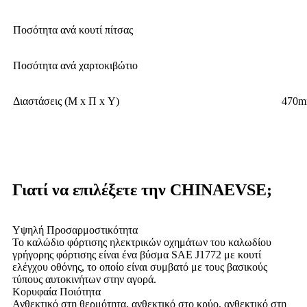
Ποσότητα ανά κουτί πίτσας
Ποσότητα ανά χαρτοκιβώτιο
Διαστάσεις (Μ x Π x Υ)
470
Γιατί να επιλέξετε την CHINAEVSE;
Υψηλή Προσαρμοστικότητα
Το καλώδιο φόρτισης ηλεκτρικών οχημάτων του καλωδίου
γρήγορης φόρτισης είναι ένα βύσμα SAE J1772 με κουτί
ελέγχου οθόνης, το οποίο είναι συμβατό με τους βασικούς
τύπους αυτοκινήτων στην αγορά.
Κορυφαία Ποιότητα
Ανθεκτικό στη θερμότητα, ανθεκτικό στο κρύο, ανθεκτικό στη