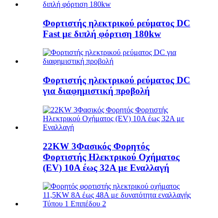
Φορτιστής ηλεκτρικού ρεύματος DC
Fast με διπλή φόρτιση 180kw
Φορτιστής ηλεκτρικού ρεύματος DC
για διαφημιστική προβολή
22KW 3Φασικός Φορητός
Φορτιστής Ηλεκτρικού Οχήματος
(EV) 10A έως 32A με Εναλλαγή