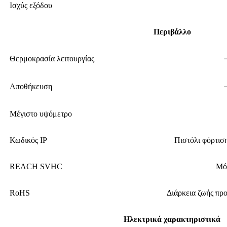
Ισχύς εξόδου
Περιβάλλο
Θερμοκρασία λειτουργίας
﹣
Αποθήκευση
﹣
Μέγιστο υψόμετρο
Κωδικός IP
Πιστόλι φόρτιση
REACH SVHC
Μό
RoHS
Διάρκεια ζωής προ
Ηλεκτρικά χαρακτηριστικά