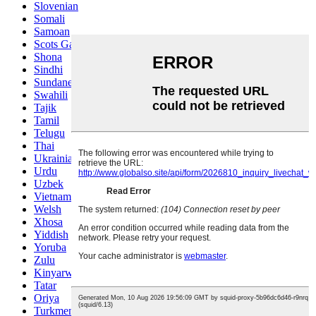
Slovenian
Somali
Samoan
Scots Gaelic
Shona
Sindhi
Sundanese
Swahili
Tajik
Tamil
Telugu
Thai
Ukrainian
Urdu
Uzbek
Vietnamese
Welsh
Xhosa
Yiddish
Yoruba
Zulu
Kinyarwanda
Tatar
Oriya
Turkmen