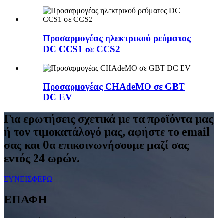
Προσαρμογέας ηλεκτρικού ρεύματος
DC CCS1 σε CCS2
Προσαρμογέας CHAdeMO σε GBT
DC EV
Για ερωτήσεις σχετικά με τα προϊόντα μας
ή τον τιμοκατάλογό μας, αφήστε το email
σας και θα επικοινωνήσουμε μαζί σας
εντός 24 ωρών.
ΣΥΝΕΙΣΦΕΡΩ
ΕΠΑΦΗ