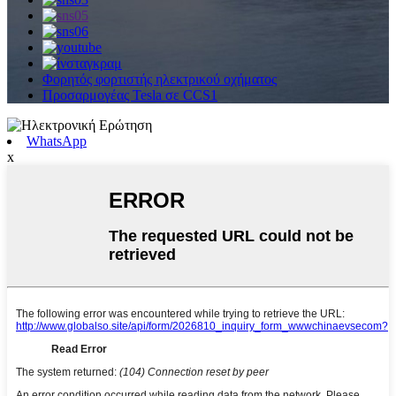
Φορητός φορτιστής ηλεκτρικού οχήματος
Προσαρμογέας Tesla σε CCS1
WhatsApp
x