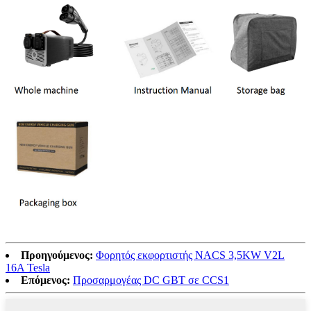
Προηγούμενος:
Φορητός εκφορτιστής NACS 3,5KW V2L
16A Tesla
Επόμενος:
Προσαρμογέας DC GBT σε CCS1