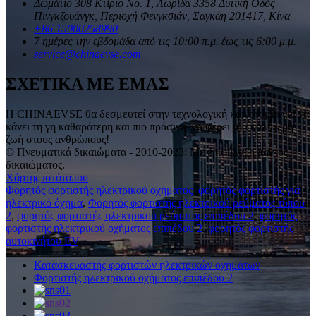
Δωμάτιο 308 Κτίριο Νο. 1, Λωρίδα 3358 Δυτική Οδός
Πινγκζουάνγκ, Περιοχή Φενγκσιάν, Σαγκάη 201417, Κίνα
+86 15000258990
7 ημέρες την εβδομάδα από τις 10:00 π.μ. έως τις 6:00 μ.μ.
service@chinaevse.com
ΣΧΕΤΙΚΑ ΜΕ ΕΜΑΣ
Η CHINAEVSE θα δεσμευτεί στην τεχνολογική καινοτομία για να
κάνει τη γη καθαρότερη και πιο πράσινη, να φέρει μια καλύτερη
ζωή στους ανθρώπους!
© Πνευματικά δικαιώματα - 2010-2023: Με επιφύλαξη παντός
δικαιώματος.
Χάρτης ιστότοπου
Φορητός φορτιστής ηλεκτρικού οχήματος
,
φορητός φορτιστής για
ηλεκτρικό όχημα
,
Φορητός φορτιστής ηλεκτρικού ρεύματος τύπου
2
,
φορητός φορτιστής ηλεκτρικού ρεύματος επιπέδου 2
,
φορητός
φορτιστής ηλεκτρικού οχήματος επιπέδου 2
,
φορητός φορτιστής
αυτοκινήτου EV
,
Κατασκευαστής φορτιστών ηλεκτρικών οχημάτων
Φορτιστής ηλεκτρικού οχήματος επιπέδου 2