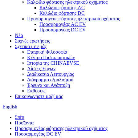
Καλώδιο φόρτισης ηλεκτρικού οχήματος
Καλώδιο φόρτισης AC
Καλώδιο φόρτισης DC
Προσαρμογέας φόρτισης ηλεκτρικού οχήματος
Προσαρμογέας AC EV
Προσαρμογέας DC EV
Νέα
Συχνές ερωτήσεις
Σχετικά με εμάς
Εταιρική Φιλοσοφία
Κέντρο Πιστοποιητικών
Ιστορία της CHINAEVSE
Λίστες Έργων
Διαδικασία Λειτουργίας
Διάγραμμα εξοπλισμού
Έρευνα και Ανάπτυξη
Εκθέσεις
Επικοινωνήστε μαζί μας
English
Σπίτι
Προϊόντα
Προσαρμογέας φόρτισης ηλεκτρικού οχήματος
Προσαρμογέας DC EV