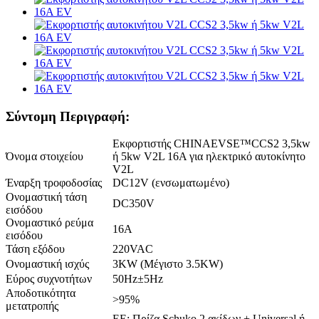
Σύντομη Περιγραφή:
Εκφορτιστής CHINAEVSE™️CCS2 3,5kw
Όνομα στοιχείου
ή 5kw V2L 16A για ηλεκτρικό αυτοκίνητο
V2L
Έναρξη τροφοδοσίας
DC12V (ενσωματωμένο)
Ονομαστική τάση
DC350V
εισόδου
Ονομαστικό ρεύμα
16Α
εισόδου
Τάση εξόδου
220VAC
Ονομαστική ισχύς
3KW (Μέγιστο 3.5KW)
Εύρος συχνοτήτων
50Hz±5Hz
Αποδοτικότητα
>95%
μετατροπής
ΕΕ: Πρίζα Schuko 2 ακίδων + Universal ή