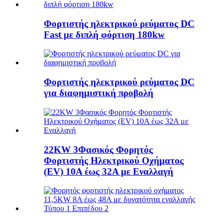
Φορτιστής ηλεκτρικού ρεύματος DC
Fast με διπλή φόρτιση 180kw
Φορτιστής ηλεκτρικού ρεύματος DC
για διαφημιστική προβολή
22KW 3Φασικός Φορητός
Φορτιστής Ηλεκτρικού Οχήματος
(EV) 10A έως 32A με Εναλλαγή