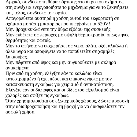
Αρχικά, συνδέστε τη θύρα φόρτισης στο άκρο του οχήματος,
στη συνέχεια ενεργοποιήστε το μηχάνημα για να το ξεκινήσετε
και, τέλος, συνδέστε το φορτίο.
Απαγορεύεται αυστηρά η χρήση αυτού του εκφορτιστή σε
οχήματα με τάση μπαταρίας που υπερβαίνει τα 520V!
Μην βραχυκυκλώνετε την θύρα εξόδου της συσκευής.
Μην εκθέτετε σε περιοχές με υψηλή θερμοκρασία, όπως πηγές
θερμότητας και φωτιάς.
Μην το αφήνετε να εισχωρήσει σε νερό, αλάτι, οξύ, αλκάλια ή
άλλα υγρά και αποφύγετε να το τοποθετείτε σε χαμηλές
λακκούβες.
Μην πέφτετε από ύψος και μην συγκρούεστε με σκληρά
αντικείμενα.
Πριν από τη χρήση, ελέγξτε εάν το καλώδιο είναι
κατεστραμμένο ή έχει πέσει και επικοινωνήστε με τον
κατασκευαστή εγκαίρως για χειρισμό ή αντικατάσταση.
Ελέγξτε εάν οι διεπαφές και οι βίδες του εξοπλισμού είναι
χαλαρές και σφίξτε τις εγκαίρως.
Όταν χρησιμοποιείται σε εξωτερικούς χώρους, δώστε προσοχή
στην αδιαβροχοποίηση και τη βροχή για να διασφαλίσετε την
ασφαλή χρήση.