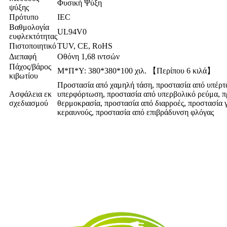
Φυσική Ψύξη
ψύξης
Πρότυπο
IEC
Βαθμολογία
UL94V0
ευφλεκτότητας
Πιστοποιητικό
TUV, CE, RoHS
Διεπαφή
Οθόνη 1,68 ιντσών
Πάχος/βάρος
Μ*Π*Υ: 380*380*100 χιλ. 【Περίπου 6 κιλά】
κιβωτίου
Προστασία από χαμηλή τάση, προστασία από υπέρτ
Ασφάλεια εκ
υπερφόρτωση, προστασία από υπερβολικό ρεύμα, π
σχεδιασμού
θερμοκρασία, προστασία από διαρροές, προστασία 
κεραυνούς, προστασία από επιβράδυνση φλόγας