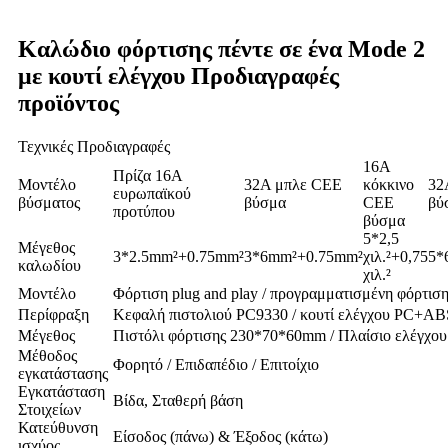
Καλώδιο φόρτισης πέντε σε ένα Mode 2
με κουτί ελέγχου Προδιαγραφές
προϊόντος
Τεχνικές Προδιαγραφές
16A
Πρίζα 16A
Μοντέλο
32A μπλε CEE
κόκκινο
32
ευρωπαϊκού
βύσματος
βύσμα
CEE
βύ
προτύπου
βύσμα
5*2,5
Μέγεθος
3*2.5mm²+0.75mm²
3*6mm²+0.75mm²
χιλ.²+0,75
5*
καλωδίου
χιλ.²
Μοντέλο
Φόρτιση plug and play / προγραμματισμένη φόρτιση
Περίφραξη
Κεφαλή πιστολιού PC9330 / κουτί ελέγχου PC+ABS
Μέγεθος
Πιστόλι φόρτισης 230*70*60mm / Πλαίσιο ελέ
Μέθοδος
Φορητό / Επιδαπέδιο / Επιτοίχιο
εγκατάστασης
Εγκατάσταση
Βίδα, Σταθερή βάση
Στοιχείων
Κατεύθυνση
Είσοδος (πάνω) & Έξοδος (κάτω)
ισχύος