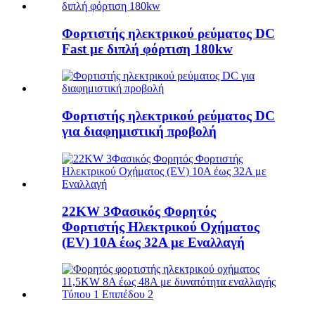
Φορτιστής ηλεκτρικού ρεύματος DC
Fast με διπλή φόρτιση 180kw
Φορτιστής ηλεκτρικού ρεύματος DC
για διαφημιστική προβολή
22KW 3Φασικός Φορητός
Φορτιστής Ηλεκτρικού Οχήματος
(EV) 10A έως 32A με Εναλλαγή