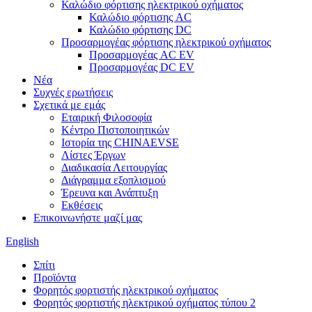
Καλώδιο φόρτισης ηλεκτρικού οχήματος
Καλώδιο φόρτισης AC
Καλώδιο φόρτισης DC
Προσαρμογέας φόρτισης ηλεκτρικού οχήματος
Προσαρμογέας AC EV
Προσαρμογέας DC EV
Νέα
Συχνές ερωτήσεις
Σχετικά με εμάς
Εταιρική Φιλοσοφία
Κέντρο Πιστοποιητικών
Ιστορία της CHINAEVSE
Λίστες Έργων
Διαδικασία Λειτουργίας
Διάγραμμα εξοπλισμού
Έρευνα και Ανάπτυξη
Εκθέσεις
Επικοινωνήστε μαζί μας
English
Σπίτι
Προϊόντα
Φορητός φορτιστής ηλεκτρικού οχήματος
Φορητός φορτιστής ηλεκτρικού οχήματος τύπου 2