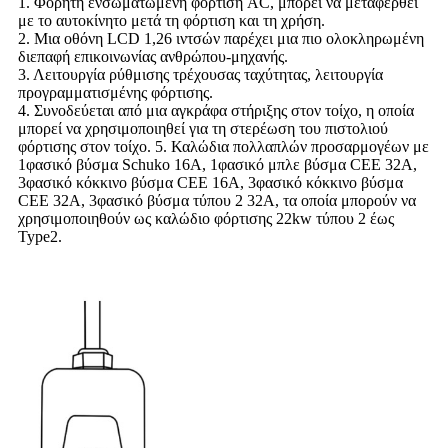
1. Φορητή ενσωματωμένη φόρτιση AC, μπορεί να μεταφερθεί
με το αυτοκίνητο μετά τη φόρτιση και τη χρήση.
2. Μια οθόνη LCD 1,26 ιντσών παρέχει μια πιο ολοκληρωμένη
διεπαφή επικοινωνίας ανθρώπου-μηχανής.
3. Λειτουργία ρύθμισης τρέχουσας ταχύτητας, λειτουργία
προγραμματισμένης φόρτισης.
4. Συνοδεύεται από μια αγκράφα στήριξης στον τοίχο, η οποία
μπορεί να χρησιμοποιηθεί για τη στερέωση του πιστολιού
φόρτισης στον τοίχο. 5. Καλώδια πολλαπλών προσαρμογέων με
1φασικό βύσμα Schuko 16A, 1φασικό μπλε βύσμα CEE 32A,
3φασικό κόκκινο βύσμα CEE 16A, 3φασικό κόκκινο βύσμα
CEE 32A, 3φασικό βύσμα τύπου 2 32A, τα οποία μπορούν να
χρησιμοποιηθούν ως καλώδιο φόρτισης 22kw τύπου 2 έως
Type2.