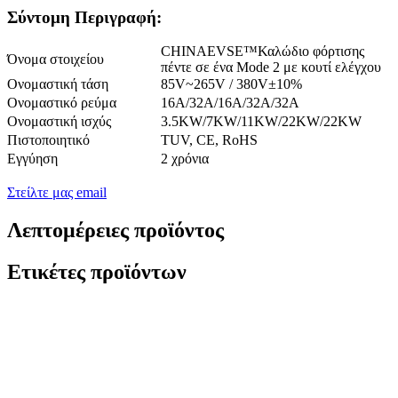
Σύντομη Περιγραφή:
CHINAEVSE™️Καλώδιο φόρτισης
Όνομα στοιχείου
πέντε σε ένα Mode 2 με κουτί ελέγχου
Ονομαστική τάση
85V~265V / 380V±10%
Ονομαστικό ρεύμα
16Α/32Α/16Α/32Α/32Α
Ονομαστική ισχύς
3.5KW/7KW/11KW/22KW/22KW
Πιστοποιητικό
TUV, CE, RoHS
Εγγύηση
2 χρόνια
Στείλτε μας email
Λεπτομέρειες προϊόντος
Ετικέτες προϊόντων