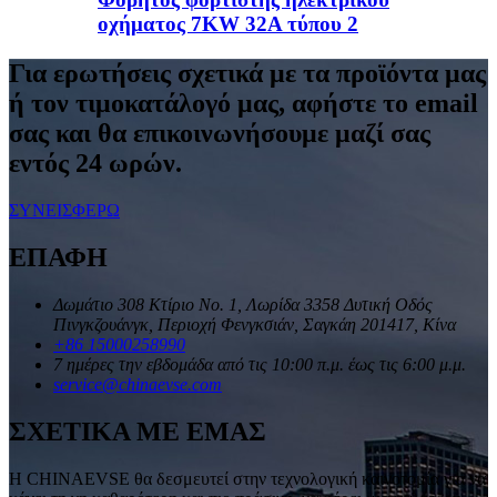
οχήματος 7KW 32A τύπου 2
Για ερωτήσεις σχετικά με τα προϊόντα μας
ή τον τιμοκατάλογό μας, αφήστε το email
σας και θα επικοινωνήσουμε μαζί σας
εντός 24 ωρών.
ΣΥΝΕΙΣΦΕΡΩ
ΕΠΑΦΗ
Δωμάτιο 308 Κτίριο Νο. 1, Λωρίδα 3358 Δυτική Οδός
Πινγκζουάνγκ, Περιοχή Φενγκσιάν, Σαγκάη 201417, Κίνα
+86 15000258990
7 ημέρες την εβδομάδα από τις 10:00 π.μ. έως τις 6:00 μ.μ.
service@chinaevse.com
ΣΧΕΤΙΚΑ ΜΕ ΕΜΑΣ
Η CHINAEVSE θα δεσμευτεί στην τεχνολογική καινοτομία για να