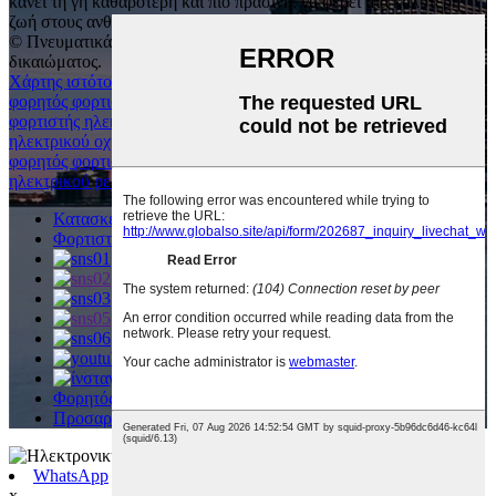
κάνει τη γη καθαρότερη και πιο πράσινη, να φέρει μια καλύτερη
ζωή στους ανθρώπους!
© Πνευματικά δικαιώματα - 2010-2023: Με επιφύλαξη παντός
δικαιώματος.
Χάρτης ιστότοπου
φορητός φορτιστής ηλεκτρικού ρεύματος επιπέδου 2
,
φορητός
φορτιστής ηλεκτρικού οχήματος επιπέδου 2
,
Φορητός φορτιστής
ηλεκτρικού οχήματος
,
φορητός φορτιστής αυτοκινήτου EV
,
φορητός φορτιστής για ηλεκτρικό όχημα
,
Φορητός φορτιστής
ηλεκτρικού ρεύματος τύπου 2
,
Κατασκευαστής φορτιστών ηλεκτρικών οχημάτων
Φορτιστής ηλεκτρικού οχήματος επιπέδου 2
Φορητός φορτιστής ηλεκτρικού οχήματος
Προσαρμογέας Tesla σε CCS1
WhatsApp
x