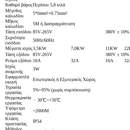
Καθαρό βάρος
Περίπου 5,8 κιλά
Μέγεθος
5*6mm²+0.75mm²
καλωδίου
Μήκος
5M ή Διαπραγμάτευση
καλωδίου
Τάση εισόδου
85V-265V
380V ± 10%
Συχνότητα
50Hz/60Hz
εισόδου
Μέγιστη ισχύς
3,5KW
7,0KW
11KW
2
Τάση εξόδου
85V-265V
380V ± 10%
Ρεύμα εξόδου
16Α
32Α
16Α
32
Ισχύς
3W
αναμονής
Εφαρμοστέα
Εσωτερικός ή Εξωτερικός Χώρος
σκηνή
Υγρασία
5%~95% (χωρίς συμπύκνωση)
εργασίας
Θερμοκρασία
﹣30℃~+50℃
εργασίας
Υψόμετρο
<2000M
εργασίας
Κλάση
IP54
προστασίας
Μέθοδος