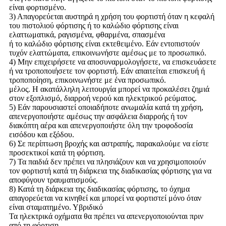
είναι φορτισμένο.
3) Απαγορεύεται αυστηρά η χρήση του φορτιστή όταν η κεφαλή
του πιστολιού φόρτισης ή το καλώδιο φόρτισης είναι
ελαττωματικά, ραγισμένα, φθαρμένα, σπασμένα
ή το καλώδιο φόρτισης είναι εκτεθειμένο. Εάν εντοπιστούν
τυχόν ελαττώματα, επικοινωνήστε αμέσως με το προσωπικό.
4) Μην επιχειρήσετε να αποσυναρμολογήσετε, να επισκευάσετε
ή να τροποποιήσετε τον φορτιστή. Εάν απαιτείται επισκευή ή
τροποποίηση, επικοινωνήστε με ένα προσωπικό.
μέλος. Η ακατάλληλη λειτουργία μπορεί να προκαλέσει ζημιά
στον εξοπλισμό, διαρροή νερού και ηλεκτρικού ρεύματος.
5) Εάν παρουσιαστεί οποιαδήποτε ανωμαλία κατά τη χρήση,
απενεργοποιήστε αμέσως την ασφάλεια διαρροής ή τον
διακόπτη αέρα και απενεργοποιήστε όλη την τροφοδοσία
εισόδου και εξόδου.
6) Σε περίπτωση βροχής και αστραπής, παρακαλούμε να είστε
προσεκτικοί κατά τη φόρτιση.
7) Τα παιδιά δεν πρέπει να πλησιάζουν και να χρησιμοποιούν
τον φορτιστή κατά τη διάρκεια της διαδικασίας φόρτισης για να
αποφύγουν τραυματισμούς.
8) Κατά τη διάρκεια της διαδικασίας φόρτισης, το όχημα
απαγορεύεται να κινηθεί και μπορεί να φορτιστεί μόνο όταν
είναι σταματημένο. Υβριδικό
Τα ηλεκτρικά οχήματα θα πρέπει να απενεργοποιούνται πριν
από τη φόρτιση.